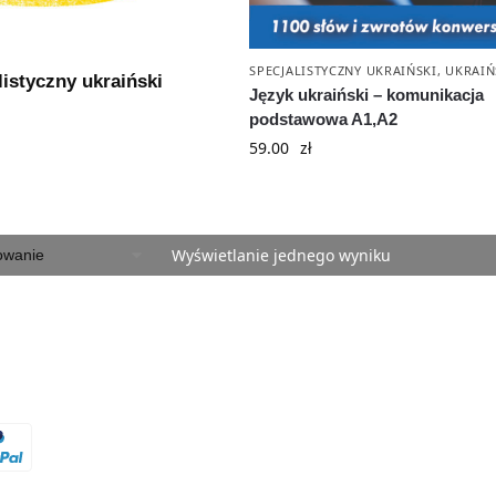
SPECJALISTYCZNY UKRAIŃSKI
,
UKRAIŃ
listyczny ukraiński
Język ukraiński – komunikacja
podstawowa A1,A2
59.00
zł
Wyświetlanie jednego wyniku