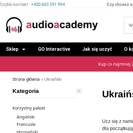
Szybki kontakt:
+420 603 591 994
Czy chcesz u
Sklep
GO Interactive
Jak się uczyć
O k
Kup co najmniej
Strona główna
»
Ukraiński
Kategoria
Ukraiń
Korzystny pakiet
Angielski
Ucz się z nam
Francuski
dla początkują
Hiszpański