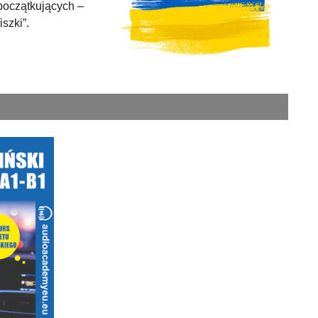
 początkujących –
szki”.