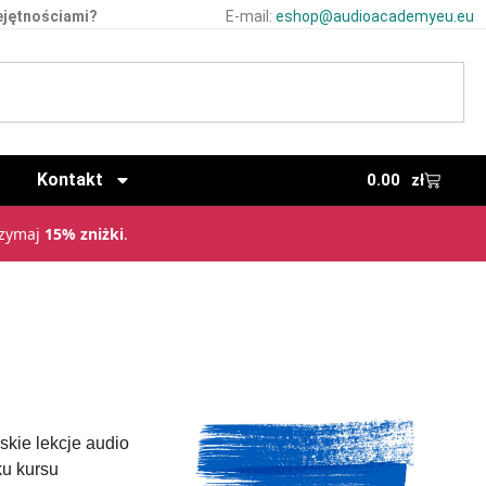
ejętnościami?
E-mail:
eshop@audioacademyeu.eu
Kontakt
0.00
zł
rzymaj
15% zniżki
.
kie lekcje audio
ku kursu