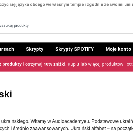
czyć się języka obcego we własnym tempie i zgodnie ze swoimi umi
ursach
Skrypty
Skrypty SPOTIFY
Moje konto
2 produkty
i otrzymaj
10% zniżki
. Kup
3 lub
więcej produktów i ot
ski
i ukraińskiego. Witamy w Audioacademyeu. Podstawowe ukraińs
cych i średnio zaawansowanych. Ukraiński alfabet – na począt