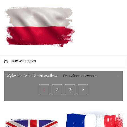
SHOW FILTERS
Wyświetlanie 1–12 z 26 wyników
1
2
3