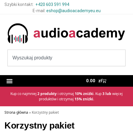
Szybki kontakt:
+420 603 591 994
E-mail:
eshop@audioacademyeu.eu
0.00
zł
Kup co najmniej
2 produkty
i otrzymaj
10% zniżki
. Kup
3 lub
więcej
produktów i otrzymaj
15% zniżki
.
Strona główna
»
Korzystny pakiet
Korzystny pakiet