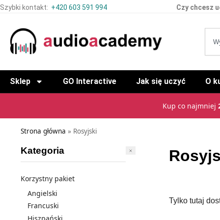
Szybki kontakt:
+420 603 591 994
Czy chcesz u
Sklep
GO Interactive
Jak się uczyć
O k
Kup co najmniej
Strona główna
»
Rosyjski
Kategoria
Rosyjs
Korzystny pakiet
Angielski
Tylko tutaj do
Francuski
Hiszpański