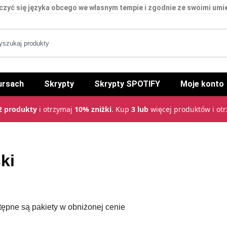
czyć się języka obcego we własnym tempie i zgodnie ze swoimi umi
ursach
Skrypty
Skrypty SPOTIFY
Moje konto
2 produkty
i otrzymaj
10% zniżki
. Kup
3 lub
więcej produktów i ot
ki
stępne są pakiety w obniżonej cenie