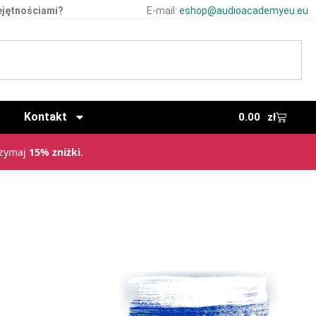
ejętnościami?
E-mail:
eshop@audioacademyeu.eu
Kontakt
0.00
zł
rzymaj
15% zniżki
.