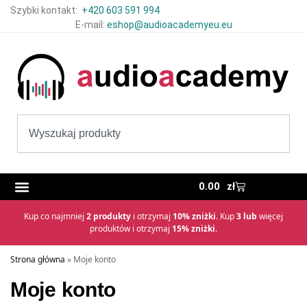
Szybki kontakt:
+420 603 591 994
E-mail:
eshop@audioacademyeu.eu
0.00
zł
Kup co najmniej
2 produkty
i otrzymaj
10% zniżki
. Kup
3 lub
więcej
produktów i otrzymaj
15% zniżki
.
Strona główna
»
Moje konto
Moje konto