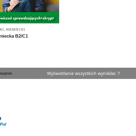
KI
,
NIEMIECKI
miecka B2/C1
Wyświetlanie wszystkich wyników: 7