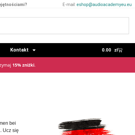
ejętnościami?
E-mail:
eshop@audioacademyeu.eu
Kontakt
0.00
zł
rzymaj
15% zniżki
.
men bei
. Ucz się