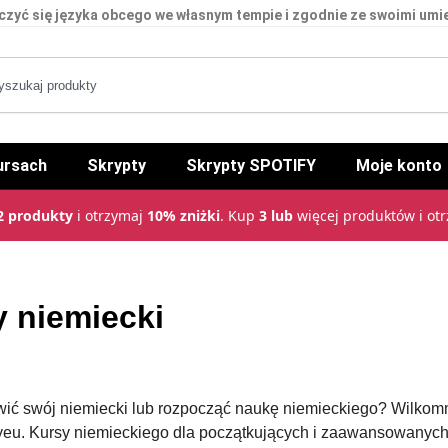
czyć się języka obcego we własnym tempie i zgodnie ze swoimi umi
ursach
Skrypty
Skrypty SPOTIFY
Moje konto
2 produkty
i otrzymaj
10% zniżki
. Kup
3 lub
więcej produktów i ot
 niemiecki
ić swój niemiecki lub rozpocząć naukę niemieckiego? Wilkom
u. Kursy niemieckiego dla początkujących i zaawansowanych