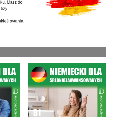
sku. Masz do
trzy
o
akieś pytania,