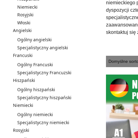
niemieckiego p
Niemiecki
dyspozycji czt
Rosyjski
specjalistycz
Włoski
zaawansowanego
Angielski
skontaktuj się
Ogólny angielski
Specjalistyczny angielski
Francuski
Ogólny Francuski
Specjalistyczny Francuzski
Hiszpański
Ogólny hiszpański
Specjalistyczny hiszpański
Niemiecki
Ogólny niemiecki
Specjalistyczny niemiecki
Rosyjski