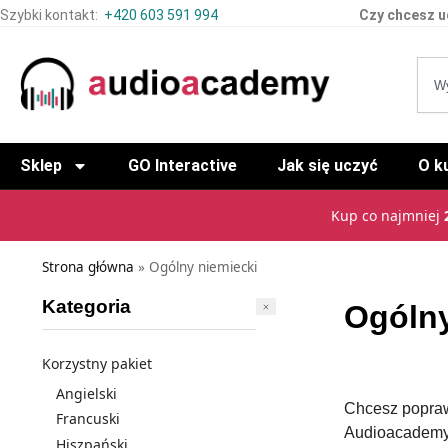
Szybki kontakt:
+420 603 591 994
Czy chcesz u
Sklep
GO Interactive
Jak się uczyć
O k
Kup co najmniej
Strona główna
»
Ogólny niemiecki
Kategoria
Ogólny
Korzystny pakiet
Angielski
Chcesz popraw
Francuski
Audioacademye
Hiszpański