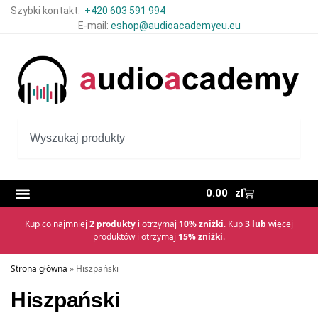
Szybki kontakt:
+420 603 591 994
E-mail:
eshop@audioacademyeu.eu
0.00
zł
Kup co najmniej
2 produkty
i otrzymaj
10% zniżki
. Kup
3 lub
więcej
produktów i otrzymaj
15% zniżki
.
Strona główna
»
Hiszpański
Hiszpański