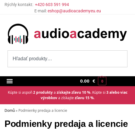
Rýchly kontakt:
+420 603 591 994
E-mail:
eshop@audioacademyeu.eu
0.00
€
0
Kúpte si aspoň
2 produkty
a
získajte zľavu 10 %
. Kúpte si
3 alebo viac
výrobkov
a získajte
zľavu 15 %
.
Domů
»
Podmienky predaja a licencie
Podmienky predaja a licencie