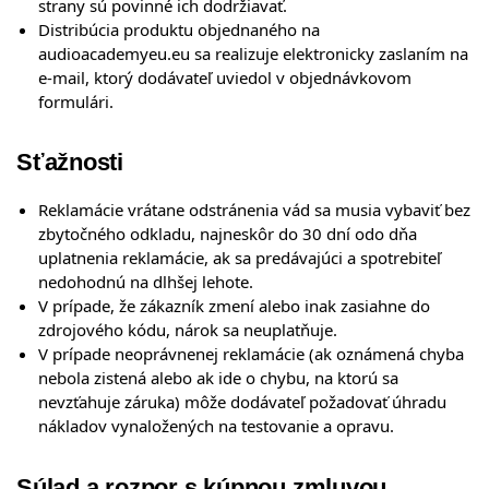
strany sú povinné ich dodržiavať.
Distribúcia produktu objednaného na
audioacademyeu.eu sa realizuje elektronicky zaslaním na
e-mail, ktorý dodávateľ uviedol v objednávkovom
formulári.
Sťažnosti
Reklamácie vrátane odstránenia vád sa musia vybaviť bez
zbytočného odkladu, najneskôr do 30 dní odo dňa
uplatnenia reklamácie, ak sa predávajúci a spotrebiteľ
nedohodnú na dlhšej lehote.
V prípade, že zákazník zmení alebo inak zasiahne do
zdrojového kódu, nárok sa neuplatňuje.
V prípade neoprávnenej reklamácie (ak oznámená chyba
nebola zistená alebo ak ide o chybu, na ktorú sa
nevzťahuje záruka) môže dodávateľ požadovať úhradu
nákladov vynaložených na testovanie a opravu.
Súlad a rozpor s kúpnou zmluvou