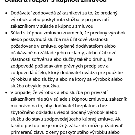
Dodávateľ zodpovedá zákazníkovi za to, že predaný
výrobok alebo poskytnutá služba je pri prevzatí
zákazníkom v súlade s kúpnou zmluvou.
Súlad s kúpnou zmluvou znamená, že predaný výrobok
alebo poskytnutá služba má úžitkové vlastnosti
požadované v zmluve, opísané dodávateľom alebo
očakávané na základe jeho reklamy, alebo úžitkové
vlastnosti softvéru alebo služby takého druhu, že
zodpovedá požiadavkám právnych predpisov a
zodpovedá účelu, ktorý dodávateľ uvádza pre použitie
výrobku alebo služby alebo na ktorý sa výrobok alebo
služba obvykle používa.
V prípade, že výrobok alebo služba pri prevzatí
zákazníkom nie sú v súlade s kúpnou zmluvou, zákazník
má právo na to, aby dodávateľ bezplatne a bez
zbytočného odkladu uviedol dodaný výrobok alebo
službu do stavu zodpovedajúceho kúpnej zmluve. Ak
takýto postup nie je možný, zákazník môže požadovať
primeranú zľavu z ceny poskytnutého výrobku alebo