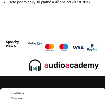
Tieto podmienky sú platné a účinné od 20.10.2017.
Spôsoby
platby:
Sledujte nás:
Angličtina
Spravovať súhlas so súbormi
O kurzech
cookie
Francúzština