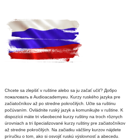
Chcete sa zlepšiť v ruštine alebo sa ju začať učiť? Добро
пожаловать в Audioacademyeu. Kurzy ruského jazyka pre
začiatočníkov až po stredne pokročilých. Učte sa ruštinu
počúvaním. Ovládnite ruský jazyk a komunikujte v ruštine. K
dispozícii máte tri všeobecné kurzy ruštiny na troch rôznych
úrovniach a tri špecializované kurzy ruštiny pre začiatočníkov
až stredne pokročilých. Na začiatku väčšiny kurzov nájdete
príručku o tom, ako si osvojiť ruskú výslovnosť a abecedu.