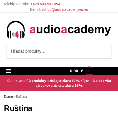
Rýchly kontakt:
+420 603 591 994
E-mail:
eshop@audioacademyeu.eu
0.00
€
0
Kúpte si aspoň
2 produkty
a
získajte zľavu 10 %
. Kúpte si
3 alebo viac
výrobkov
a získajte
zľavu 15 %
.
Domů
»
Ruština
Ruština