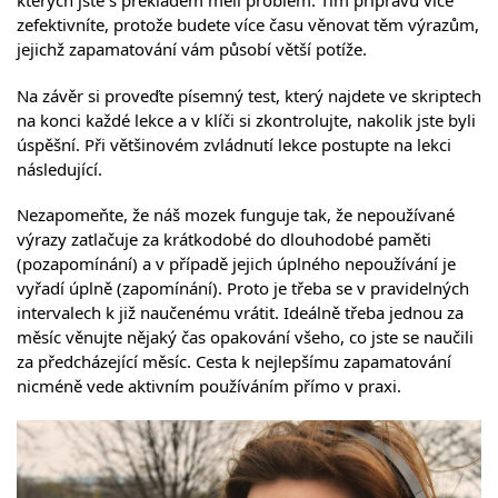
kterých jste s překladem měli problém. Tím přípravu více
zefektivníte, protože budete více času věnovat těm výrazům,
jejichž zapamatování vám působí větší potíže.
Na závěr si proveďte písemný test, který najdete ve skriptech
na konci každé lekce a v klíči si zkontrolujte, nakolik jste byli
úspěšní. Při většinovém zvládnutí lekce postupte na lekci
následující.
Nezapomeňte, že náš mozek funguje tak, že nepoužívané
výrazy zatlačuje za krátkodobé do dlouhodobé paměti
(pozapomínání) a v případě jejich úplného nepoužívání je
vyřadí úplně (zapomínání). Proto je třeba se v pravidelných
intervalech k již naučenému vrátit. Ideálně třeba jednou za
měsíc věnujte nějaký čas opakování všeho, co jste se naučili
za předcházející měsíc. Cesta k nejlepšímu zapamatování
nicméně vede aktivním používáním přímo v praxi.