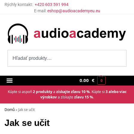
Rýchly kontakt:
+420 603 591 994
E-mail:
eshop@audioacademyeu.eu
0.00
€
0
Kúpte si aspoň
2 produkty
a
získajte zľavu 10 %
. Kúpte si
3 alebo viac
výrobkov
a získajte
zľavu 15 %
.
Domů
»
Jak se učit
Jak se učit