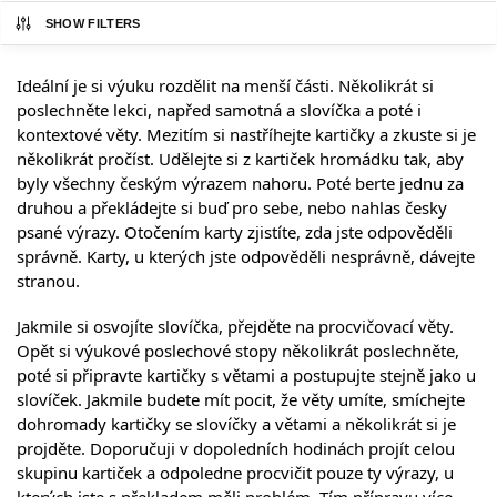
SHOW FILTERS
Ideální je si výuku rozdělit na menší části. Několikrát si
poslechněte lekci, napřed samotná a slovíčka a poté i
kontextové věty. Mezitím si nastříhejte kartičky a zkuste si je
několikrát pročíst. Udělejte si z kartiček hromádku tak, aby
byly všechny českým výrazem nahoru. Poté berte jednu za
druhou a překládejte si buď pro sebe, nebo nahlas česky
psané výrazy. Otočením karty zjistíte, zda jste odpověděli
správně. Karty, u kterých jste odpověděli nesprávně, dávejte
stranou.
Jakmile si osvojíte slovíčka, přejděte na procvičovací věty.
Opět si výukové poslechové stopy několikrát poslechněte,
poté si připravte kartičky s větami a postupujte stejně jako u
slovíček. Jakmile budete mít pocit, že věty umíte, smíchejte
dohromady kartičky se slovíčky a větami a několikrát si je
projděte. Doporučuji v dopoledních hodinách projít celou
skupinu kartiček a odpoledne procvičit pouze ty výrazy, u