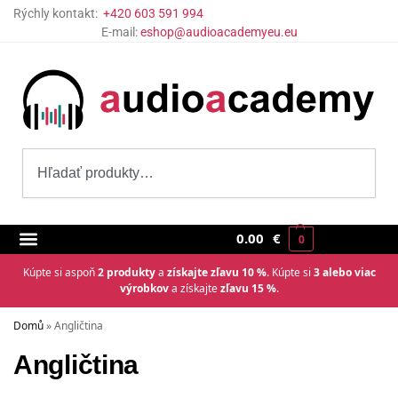
Rýchly kontakt:
+420 603 591 994
E-mail:
eshop@audioacademyeu.eu
0.00
€
0
Kúpte si aspoň
2 produkty
a
získajte zľavu 10 %
. Kúpte si
3 alebo viac
výrobkov
a získajte
zľavu 15 %
.
Domů
»
Angličtina
Angličtina