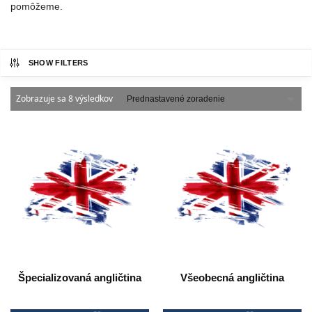
pomôžeme.
SHOW FILTERS
Zobrazuje sa 8 výsledkov
Špecializovaná angličtina
Všeobecná angličtina