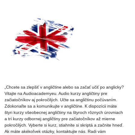
„Chcete sa zlepšiť v angličtine alebo sa začať učiť po anglicky?
Vitajte na Audioacademyeu. Audio kurzy angličtiny pre
začiatočníkov aj pokročilých. Učte sa angličtinu počúvaním.
Zdokonaľte sa a komunikujte v angličtine. K dispozícii máte
štyri kurzy všeobecnej angličtiny na štyroch rôznych úrovniach
a tri kurzy odbornej angličtiny pre začiatočníkov až mierne
pokročilých. Vyberte si kurz, stiahnite si skriptá a začnite hneď.
Ak máte akékoľvek otázky, kontaktujte nás. Radi vám