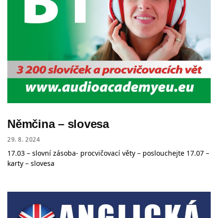
Němčina – slovesa
29. 8. 2024
17.03 – slovní zásoba- procvičovací věty – poslouchejte 17.07 –
karty – slovesa