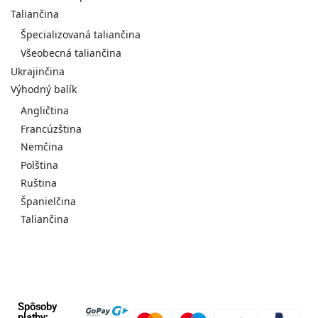
Taliančina
Špecializovaná taliančina
Všeobecná taliančina
Ukrajinčina
Výhodný balík
Angličtina
Francúzština
Nemčina
Polština
Ruština
Španielčina
Taliančina
Spôsoby
platby: