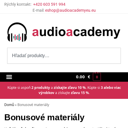
Rýchly kontakt:
+420 603 591 994
E-mail:
eshop@audioacademyeu.eu
0.00
€
0
Kúpte si aspoň
2 produkty
a
získajte zľavu 10 %
. Kúpte si
3 alebo viac
výrobkov
a získajte
zľavu 15 %
.
Domů
»
Bonusové materiály
Bonusové materiály