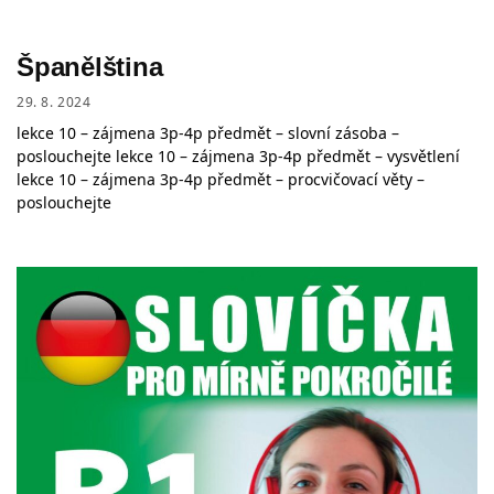
Španělština
29. 8. 2024
lekce 10 – zájmena 3p-4p předmět – slovní zásoba –
poslouchejte lekce 10 – zájmena 3p-4p předmět – vysvětlení
lekce 10 – zájmena 3p-4p předmět – procvičovací věty –
poslouchejte