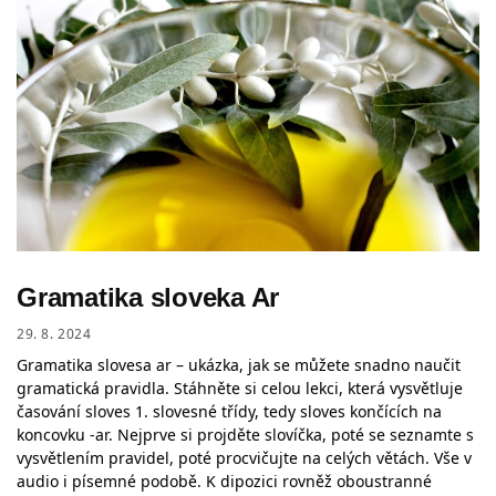
Gramatika sloveka Ar
29. 8. 2024
Gramatika slovesa ar – ukázka, jak se můžete snadno naučit
gramatická pravidla. Stáhněte si celou lekci, která vysvětluje
časování sloves 1. slovesné třídy, tedy sloves končících na
koncovku -ar. Nejprve si projděte slovíčka, poté se seznamte s
vysvětlením pravidel, poté procvičujte na celých větách. Vše v
audio i písemné podobě. K dipozici rovněž oboustranné