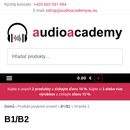
Rýchly kontakt:
+420 603 591 994
E-mail:
eshop@audioacademyeu.eu
0.00
€
0
Kúpte si aspoň
2 produkty
a
získajte zľavu 10 %
. Kúpte si
3 alebo viac
výrobkov
a získajte
zľavu 15 %
.
Domů
»
Produkt Jazyková úroveň
»
B1/B2
»
Stránka 2
B1/B2