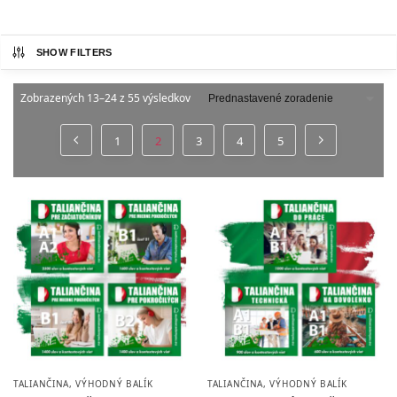
SHOW FILTERS
Zobrazených 13–24 z 55 výsledkov
1
2
3
4
5
TALIANČINA
,
VÝHODNÝ BALÍK
TALIANČINA
,
VÝHODNÝ BALÍK