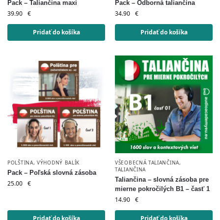
Pack – Taliančina maxi
Pack – Odborná taliančina
39.90
€
34.90
€
Pridať do košíka
Pridať do košíka
POLŠTINA
,
VÝHODNÝ BALÍK
VŠEOBECNÁ TALIANČINA
,
TALIANČINA
Pack – Poľská slovná zásoba
Taliančina – slovná zásoba pre
25.00
€
mierne pokročilých B1 – časť 1
14.90
€
Pridať do košíka
Pridať do košíka