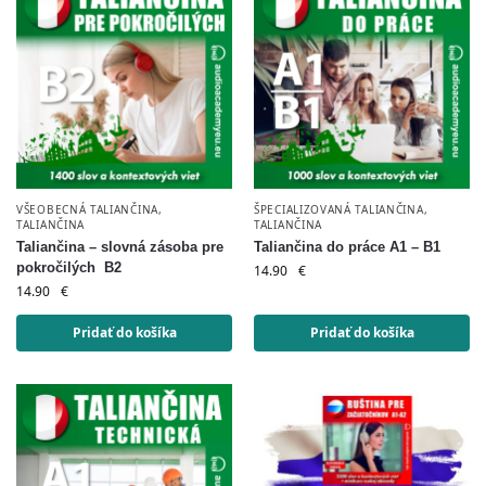
VŠEOBECNÁ TALIANČINA
,
ŠPECIALIZOVANÁ TALIANČINA
,
TALIANČINA
TALIANČINA
Taliančina – slovná zásoba pre
Taliančina do práce A1 – B1
pokročilých B2
14.90
€
14.90
€
Pridať do košíka
Pridať do košíka