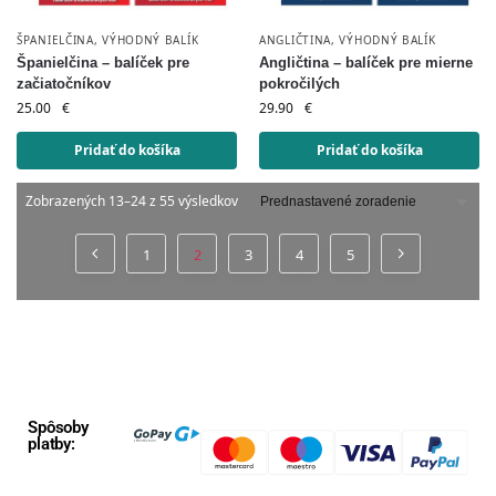
ŠPANIELČINA
,
VÝHODNÝ BALÍK
ANGLIČTINA
,
VÝHODNÝ BALÍK
Španielčina – balíček pre
Angličtina – balíček pre mierne
začiatočníkov
pokročilých
25.00
€
29.90
€
Pridať do košíka
Pridať do košíka
Zobrazených 13–24 z 55 výsledkov
1
2
3
4
5
Spôsoby
platby: