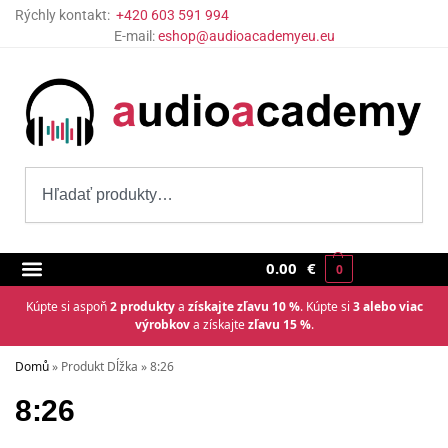
Rýchly kontakt:
+420 603 591 994
E-mail:
eshop@audioacademyeu.eu
0.00
€
0
Kúpte si aspoň
2 produkty
a
získajte zľavu 10 %
. Kúpte si
3 alebo viac
výrobkov
a získajte
zľavu 15 %
.
Domů
»
Produkt Dĺžka
»
8:26
8:26