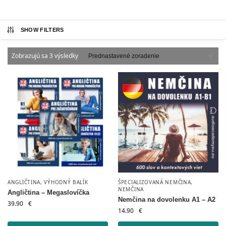
SHOW FILTERS
Zobrazujú sa 3 výsledky
ANGLIČTINA
,
VÝHODNÝ BALÍK
ŠPECIALIZOVANÁ NEMČINA
,
NEMČINA
Angličtina – Megaslovíčka
Nemčina na dovolenku A1 – A2
39.90
€
14.90
€