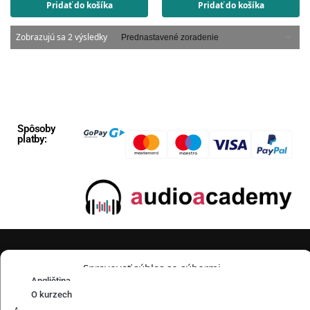
Pridať do košíka
Pridať do košíka
Zobrazujú sa 2 výsledky
Spôsoby
platby:
Spravovať súhlas so súbormi
Sledujte nás:
Angličtina
cookie
O kurzech
Francúzština