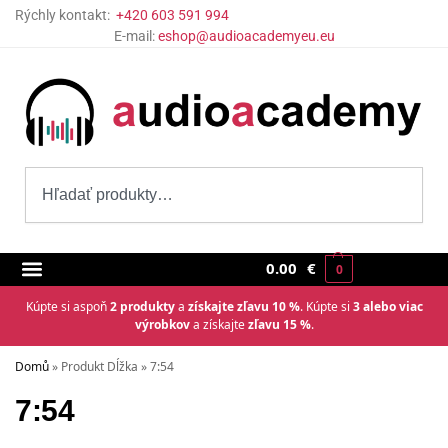
Rýchly kontakt:
+420 603 591 994
E-mail:
eshop@audioacademyeu.eu
0.00
€
0
Kúpte si aspoň
2 produkty
a
získajte zľavu 10 %
. Kúpte si
3 alebo viac
výrobkov
a získajte
zľavu 15 %
.
Domů
»
Produkt Dĺžka
»
7:54
7:54