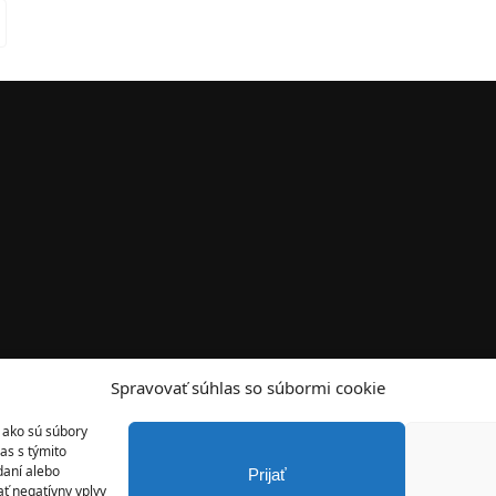
Spravovať súhlas so súbormi cookie
 ako sú súbory
as s týmito
daní alebo
Prijať
ť negatívny vplyv