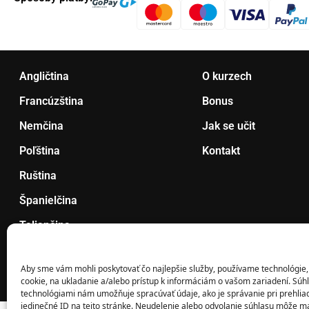
Angličtina
O kurzech
Francúzština
Bonus
Nemčina
Jak se učit
Poľština
Kontakt
Ruština
Španielčina
Taliančina
Ukrajinčina
Aby sme vám mohli poskytovať čo najlepšie služby, používame technológie,
Výhodný balík
cookie, na ukladanie a/alebo prístup k informáciám o vašom zariadení. Súhl
technológiami nám umožňuje spracúvať údaje, ako je správanie pri prehlia
jedinečné ID na tejto stránke. Neudelenie alebo odvolanie súhlasu môže ma