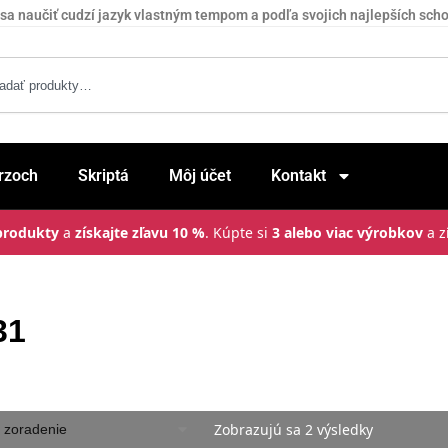
sa naučiť cudzí jazyk vlastným tempom a podľa svojich najlepších sch
rzoch
Skriptá
Môj účet
Kontakt
produkty
a
získajte zľavu 10 %
. Kúpte si
3 alebo viac výrobkov
a z
31
Zobrazujú sa 2 výsledky