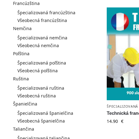
Francúzština
Špecializovaná francúzština
Všeobecná francúzština
Nemčina
Špecializovaná nemčina
Všeobecná nemčina
Poľština
Špecializovaná poľština
Všeobecná poľština
Ruština
Špecializovaná ruština
Všeobecná ruština
Španielčina
ŠPECIALIZOVANÁ
Špecializovaná španielčina
Technická fran
Všeobecná španielčina
14.90
€
Taliančina
Špecializovaná taliančina