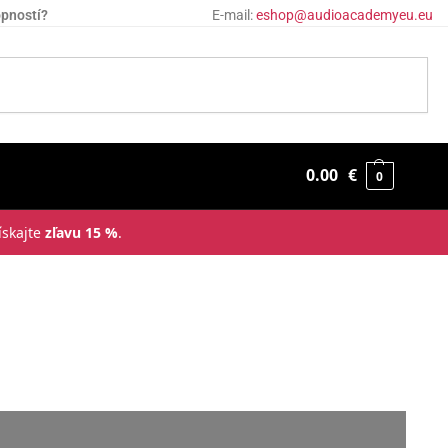
opností?
E-mail:
eshop@audioacademyeu.eu
0.00
€
0
ískajte
zľavu 15 %
.