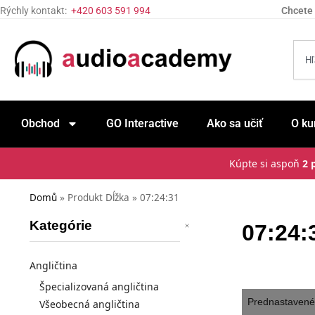
Rýchly kontakt:
+420 603 591 994
Chcete 
Obchod
GO Interactive
Ako sa učiť
O ku
Kúpte si aspoň
2 
Domů
»
Produkt Dĺžka
»
07:24:31
Kategórie
07:24:
Angličtina
Špecializovaná angličtina
Všeobecná angličtina