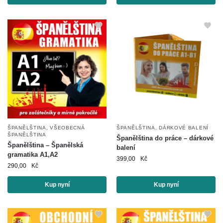
ŠPANĚLŠTINA
,
VŠEOBECNÁ
ŠPANĚLŠTINA
,
DÁRKOVÉ BALENÍ
ŠPANĚLŠTINA
Španělština do práce – dárkové
Španělština – Španělská
balení
gramatika A1,A2
399,00
Kč
290,00
Kč
Kup nyní
Kup nyní