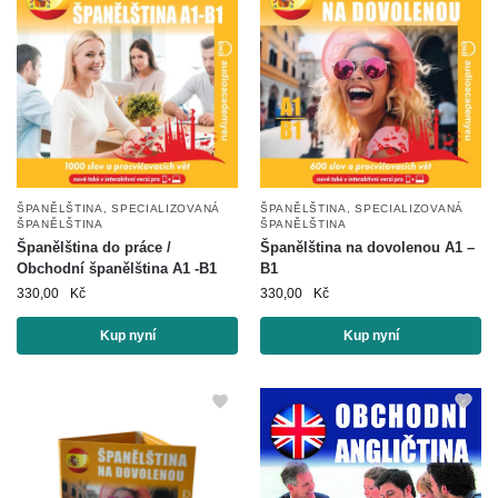
ŠPANĚLŠTINA
,
SPECIALIZOVANÁ
ŠPANĚLŠTINA
,
SPECIALIZOVANÁ
ŠPANĚLŠTINA
ŠPANĚLŠTINA
Španělština do práce /
Španělština na dovolenou A1 –
Obchodní španělština A1 -B1
B1
330,00
Kč
330,00
Kč
Kup nyní
Kup nyní