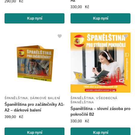
A2
290,00
Kč
330,00
Kč
Kup nyní
Kup nyní
ŠPANĚLŠTINA
,
DÁRKOVÉ BALENÍ
ŠPANĚLŠTINA
,
VŠEOBECNÁ
ŠPANĚLŠTINA
Španělština pro začátečníky A1-
Španělština – slovní zásoba pro
A2 – dárkové balení
pokročilé B2
399,00
Kč
330,00
Kč
Kup nyní
Kup nyní