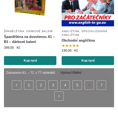
ŠPANĚLŠTINA
,
DÁRKOVÉ BALENÍ
ANGLIČTINA
,
SPECIALIZOVANÁ
ANGLIČTINA
Španělština na dovolenou A1 –
Obchodní angličtina
B1 – dárkové balení
399,00
Kč
190,00
Kč
Kup nyní
Kup nyní
Zobrazeno 61. – 72. z 77 výsledků
1
2
3
4
5
6
7