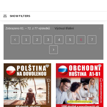
SHOW FILTERS
Zobrazeno 61. – 72. z 77 výsledků
1
2
3
4
5
6
7