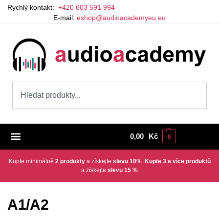
Rychlý kontakt:
+420 603 591 994
E-mail:
eshop@audioacademyeu.eu
0,00
Kč
0
Kupte minimálně
2 produkty
a získejte
slevu 10%
.
Kupte 3 a více produktů
a získejte
slevu 15 %
A1/A2