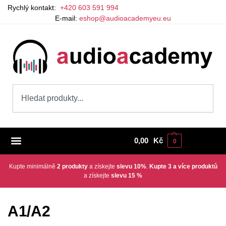
Rychlý kontakt:
+420 603 591 994
E-mail:
eshop@audioacademyeu.eu
0,00
Kč
0
Kupte minimálně
2 produkty
a získejte
slevu 10%
.
Kupte 3 a více produktů
a získejte
slevu 15 %
A1/A2