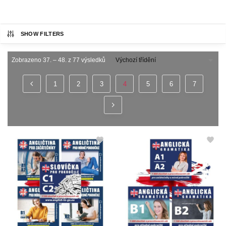
SHOW FILTERS
Zobrazeno 37. – 48. z 77 výsledků
1
2
3
4
5
6
7