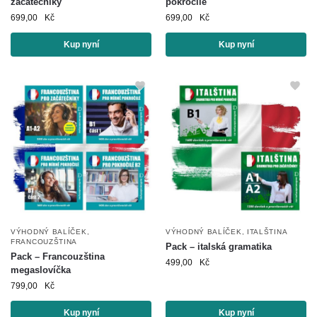
začátečníky
pokročilé
699,00
Kč
699,00
Kč
Kup nyní
Kup nyní
VÝHODNÝ BALÍČEK
,
VÝHODNÝ BALÍČEK
,
ITALŠTINA
FRANCOUZŠTINA
Pack – italská gramatika
Pack – Francouzština
499,00
Kč
megaslovíčka
799,00
Kč
Kup nyní
Kup nyní