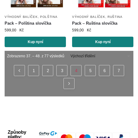
VÝHODNÝ BALÍČEK
,
POLŠTINA
VÝHODNÝ BALÍČEK
,
RUŠTINA
Pack – Polština slovíčka
Pack – Ruština slovíčka
599,00
Kč
599,00
Kč
Kup nyní
Kup nyní
Zobrazeno 37. – 48. z 77 výsledků
1
2
3
4
5
6
7
Způsoby
platby: