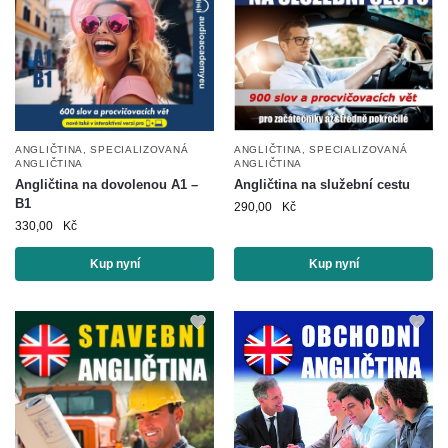
ANGLIČTINA
,
SPECIALIZOVANÁ
ANGLIČTINA
,
SPECIALIZOVANÁ
ANGLIČTINA
ANGLIČTINA
Angličtina na dovolenou A1 –
Angličtina na služební cestu
B1
290,00
Kč
330,00
Kč
Kup nyní
Kup nyní