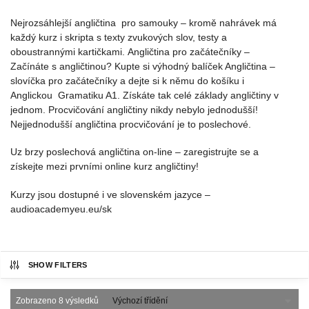
Nejrozsáhlejší angličtina pro samouky – kromě nahrávek má
každý kurz i skripta s texty zvukových slov, testy a
oboustrannými kartičkami. Angličtina pro začátečníky –
Začínáte s angličtinou? Kupte si výhodný balíček Angličtina –
slovíčka pro začátečníky a dejte si k němu do košíku i
Anglickou Gramatiku A1. Získáte tak celé základy angličtiny v
jednom. Procvičování angličtiny nikdy nebylo jednodušší!
Nejjednodušší angličtina procvičování je to poslechové.
Uz brzy poslechová angličtina on-line – zaregistrujte se a
získejte mezi prvními online kurz angličtiny!
Kurzy jsou dostupné i ve slovenském jazyce –
audioacademyeu.eu/sk
SHOW FILTERS
Zobrazeno 8 výsledků