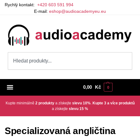
Rychlý kontakt:
+420 603 591 994
E-mail:
eshop@audioacademyeu.eu
0,00
Kč
0
Kupte minimálně
2 produkty
a získejte
slevu 10%
.
Kupte 3 a více produktů
a získejte
slevu 15 %
Specializovaná angličtina