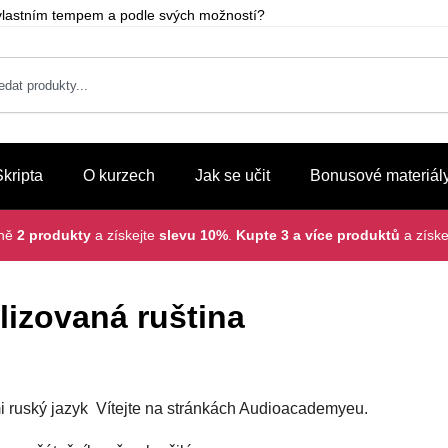
m vlastním tempem a podle svých možností?
Skripta
O kurzech
Jak se učit
Bonusové materiál
lně
2 produkty
a získejte
slevu 10%
.
Kupte 3 a více produktů
a získe
lizovaná ruština
i ruský jazyk Vítejte na stránkách Audioacademyeu.