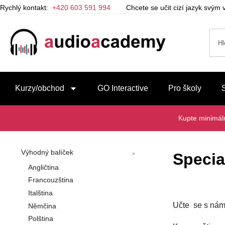
Rychlý kontakt:
+420 603 591 994
Chcete se učit cizí jazyk svý
Kurzy/obchod
GO Interactive
Pro školy
Kupte minimá
Výhodný balíček
Specia
Angličtina
Francouzština
Italština
Učte se s nám
Němčina
Polština