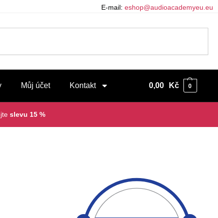
E-mail:
eshop@audioacademyeu.eu
y
Můj účet
Kontakt
0,00
Kč
0
jte
slevu 15 %