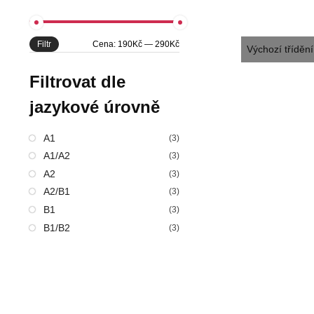
Filtr
Cena:
190Kč
—
290Kč
Filtrovat dle
jazykové úrovně
A1
(3)
A1/A2
(3)
A2
(3)
A2/B1
(3)
B1
(3)
B1/B2
(3)