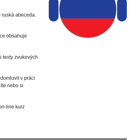
je ruská abeceda.
ekce obsahuje
s texty zvukových
domluvit v práci
íte nebo si
on-line kurz