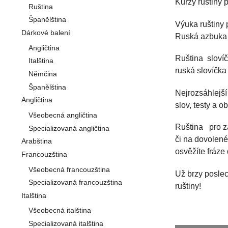
Kurzy ruštiny 
Ruština
Španělština
Výuka ruštiny 
Dárkové balení
Ruská azbuka 
Angličtina
Ruština slovíč
Italština
ruská slovíčka
Němčina
Španělština
Nejrozsáhlejší
Angličtina
slov, testy a 
Všeobecná angličtina
Ruština pro za
Specializovaná angličtina
či na dovolené
Arabština
osvěžíte fráze
Francouzština
Všeobecná francouzština
Už brzy poslec
Specializovaná francouzština
ruštiny!
Italština
Všeobecná italština
Specializovaná italština