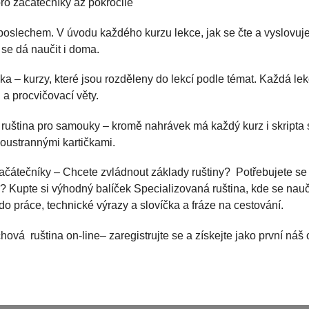
pro začátečníky až pokročilé
poslechem. V úvodu každého kurzu lekce, jak se čte a vyslovu
se dá naučit i doma.
ka – kurzy, které jsou rozděleny do lekcí podle témat. Každá l
 a procvičovací věty.
 ruština pro samouky – kromě nahrávek má každý kurz i skripta 
oboustrannými kartičkami.
čátečníky – Chcete zvládnout základy ruštiny? Potřebujete se 
? Kupte si výhodný balíček Specializovaná ruština, kde se nauč
 do práce, technické výrazy a slovíčka a fráze na cestování.
hová ruština on-line– zaregistrujte se a získejte jako první náš 