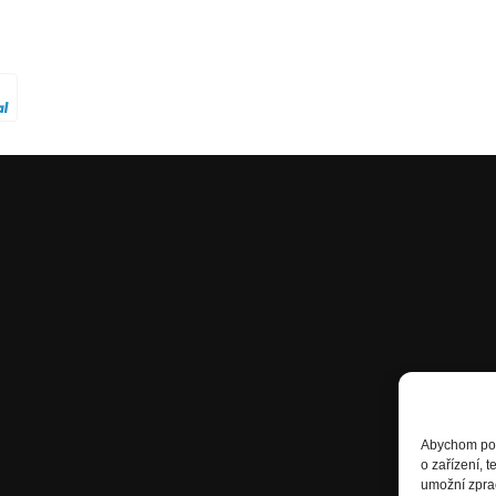
Abychom posk
o zařízení, 
umožní zprac