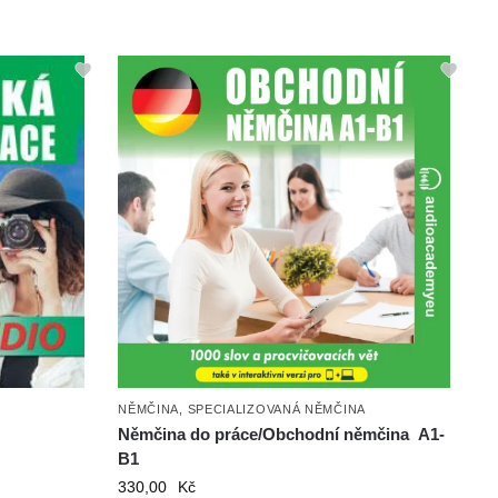
NĚMČINA
,
SPECIALIZOVANÁ NĚMČINA
Němčina do práce/Obchodní němčina A1-
B1
330,00
Kč