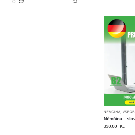
C2
(1)
NĚMČINA
,
VŠEOB
Němčina – slov
330,00
Kč