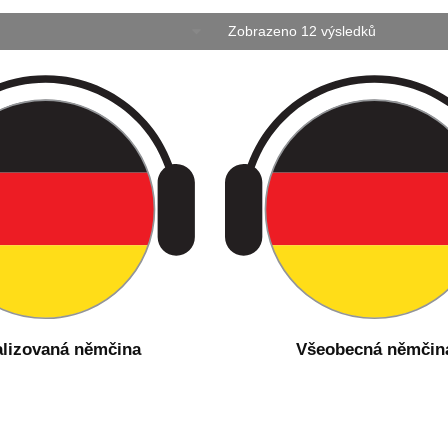
Zobrazeno 12 výsledků
alizovaná němčina
Všeobecná němčin