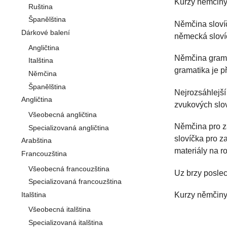
Kurzy němčiny
Ruština
Španělština
Němčina slovíč
Dárkové balení
německá slovíč
Angličtina
Němčina gramat
Italština
gramatika je p
Němčina
Španělština
Nejrozsáhlejší
Angličtina
zvukových slov
Všeobecná angličtina
Němčina pro z
Specializovaná angličtina
slovíčka pro z
Arabština
materiály na ro
Francouzština
Všeobecná francouzština
Uz brzy poslec
Specializovaná francouzština
Italština
Kurzy němčiny
Všeobecná italština
Specializovaná italština