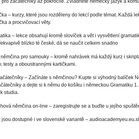
 pro začátečníky až pokročilé. Zvládněte německý jazyk a kom
ka – kurzy, které jsou rozděleny do lekcí podle témat. Každá l
ka a procvičovací věty.
ika – lekce obsahují kromě slovíček a vět i vysvětlení gramat
řekvapivě blízko té české, dá se naučit celkem snadno
 němčina pro samouky – kromě nahrávek má každý kurz i skripta
, testy a oboustrannými kartičkami.
ačátečníky – Začínáte s němčinou? Kupte si výhodný balíček 
ačátečníky a dejte si k němu do košíku i německou Gramatiku 1. 
k studia.
hová němčina on-line – zaregistrujte se a buďte u jejího spuštěn
 jsou dostupné i ve slovenské variantě – audioacademyeu.eu.s