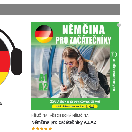
a
NĚMČINA
,
VŠEOBECNÁ NĚMČINA
Němčina pro začátečníky A1/A2