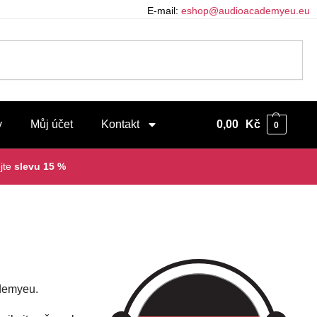
E-mail:
eshop@audioacademyeu.eu
y
Můj účet
Kontakt
0,00
Kč
0
jte
slevu 15 %
ademyeu.