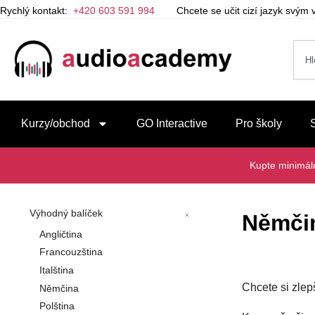
Rychlý kontakt:
+420 603 591 994
Chcete se učit cizí jazyk svý
Kurzy/obchod
GO Interactive
Pro školy
Kupte minimá
Výhodný balíček
Němči
Angličtina
Francouzština
Italština
Chcete si zlep
Němčina
Polština