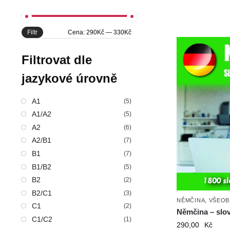
Filtr
Cena:
290Kč
—
330Kč
Filtrovat dle
jazykové úrovně
A1
(5)
A1/A2
(5)
A2
(6)
A2/B1
(7)
B1
(7)
B1/B2
(5)
B2
(2)
B2/C1
(3)
NĚMČINA
,
VŠEOB
C1
(2)
Němčina – slov
C1/C2
(1)
290,00
Kč