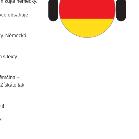
unikujte německy.
ekce obsahuje
iky. Německá
 s texty
Němčina –
Získáte tak
í!
k