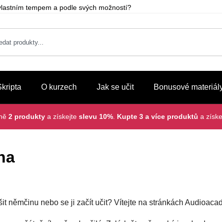
m vlastním tempem a podle svých možností?
Skripta
O kurzech
Jak se učit
Bonusové materiál
lně
2 produkty
a získejte
slevu 10%
.
Kupte 3 a více produktů
a získe
na
šit němčinu nebo se ji začít učit? Vítejte na stránkách Audioac