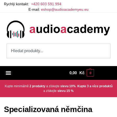
Rychlý kontakt:
+420 603 591 994
E-mail:
eshop@audioacademyeu.eu
0,00
Kč
0
Kupte minimálně
2 produkty
a získejte
slevu 10%
.
Kupte 3 a více produktů
a získejte
slevu 15 %
Specializovaná němčina