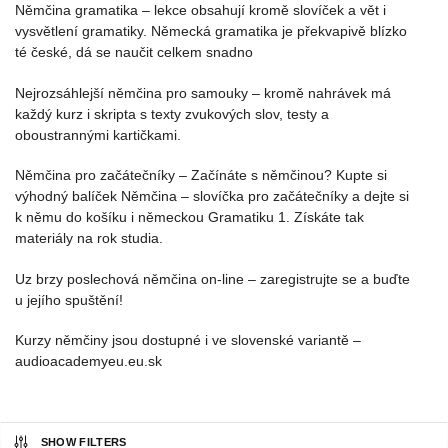
Němčina gramatika – lekce obsahují kromě slovíček a vět i
vysvětlení gramatiky. Německá gramatika je překvapivě blízko
té české, dá se naučit celkem snadno
Nejrozsáhlejší němčina pro samouky – kromě nahrávek má
každý kurz i skripta s texty zvukových slov, testy a
oboustrannými kartičkami.
Němčina pro začátečníky – Začínáte s němčinou? Kupte si
výhodný balíček Němčina – slovíčka pro začátečníky a dejte si
k němu do košíku i německou Gramatiku 1. Získáte tak
materiály na rok studia.
Uz brzy poslechová němčina on-line – zaregistrujte se a buďte
u jejího spuštění!
Kurzy němčiny jsou dostupné i ve slovenské variantě –
audioacademyeu.eu.sk
SHOW FILTERS