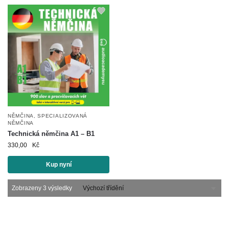
NĚMČINA
,
SPECIALIZOVANÁ
NĚMČINA
Technická němčina A1 – B1
330,00
Kč
Kup nyní
Zobrazeny 3 výsledky