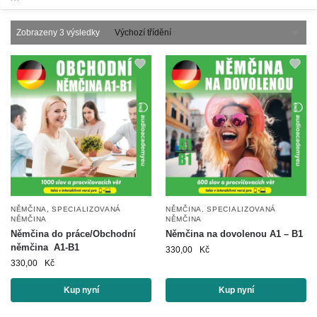
Zobrazeny 3 výsledky
NĚMČINA
,
SPECIALIZOVANÁ
NĚMČINA
,
SPECIALIZOVANÁ
NĚMČINA
NĚMČINA
Němčina do práce/Obchodní
Němčina na dovolenou A1 – B1
němčina A1-B1
330,00
Kč
330,00
Kč
Kup nyní
Kup nyní