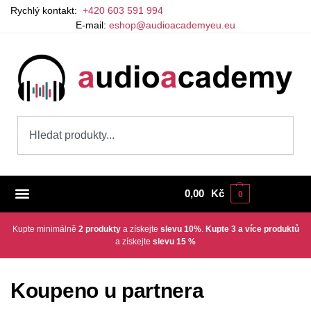
Rychlý kontakt:
+420 603 591 994
E-mail:
eshop@audioacademyeu.eu
0,00
Kč
0
Kupte minimálně
2 produkty
a získejte
slevu 10%
.
Kupte 3 a více produktů
a získejte
slevu 15 %
Koupeno u partnera