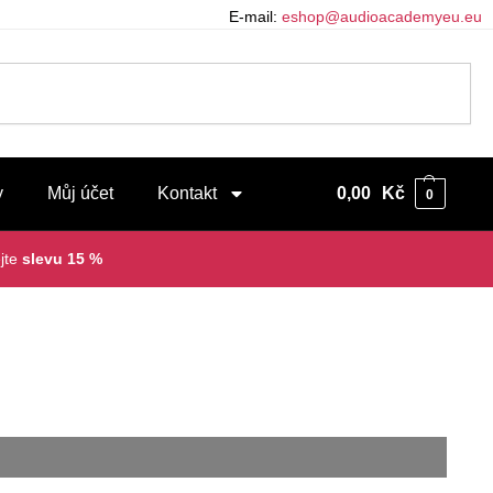
E-mail:
eshop@audioacademyeu.eu
y
Můj účet
Kontakt
0,00
Kč
0
jte
slevu 15 %