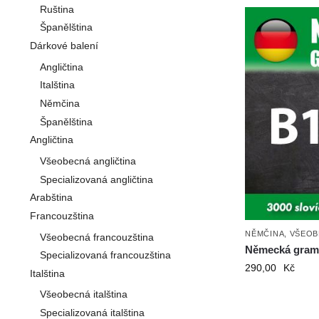
Ruština
Španělština
Dárkové balení
Angličtina
Italština
Němčina
Španělština
Angličtina
Všeobecná angličtina
Specializovaná angličtina
Arabština
Francouzština
NĚMČINA
,
VŠEOB
Všeobecná francouzština
Německá grama
Specializovaná francouzština
290,00
Kč
Italština
Všeobecná italština
Specializovaná italština