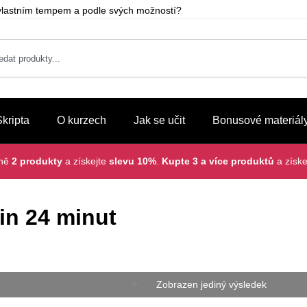
m vlastním tempem a podle svých možností?
Skripta
O kurzech
Jak se učit
Bonusové materiál
lně
2 produkty
a získejte
slevu 10%
.
Kupte 3 a více produktů
a získe
in 24 minut
Zobrazen jediný výsledek