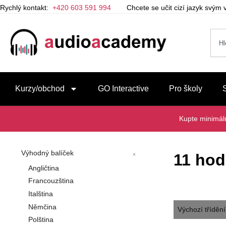
Rychlý kontakt:
+420 603 591 994
Chcete se učit cizí jazyk svý
Kurzy/obchod
GO Interactive
Pro školy
Kupte minimá
Výhodný balíček
11 hod
Angličtina
Francouzština
Italština
Němčina
Polština