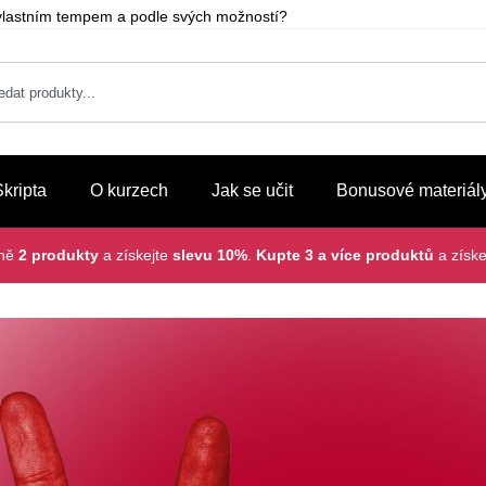
m vlastním tempem a podle svých možností?
Skripta
O kurzech
Jak se učit
Bonusové materiál
lně
2 produkty
a získejte
slevu 10%
.
Kupte 3 a více produktů
a získe