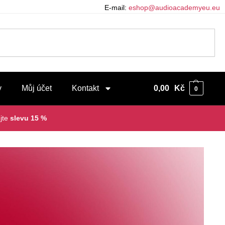
E-mail:
eshop@audioacademyeu.eu
y
Můj účet
Kontakt
0,00
Kč
0
jte
slevu 15 %