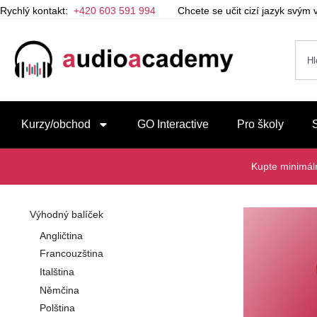
Rychlý kontakt:
+420 603 591 994
Chcete se učit cizí jazyk svý
Kurzy/obchod
GO Interactive
Pro školy
Kupte minimá
Výhodný balíček
Angličtina
Francouzština
Italština
Němčina
Polština