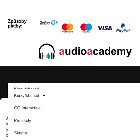
Způsoby
platby:
Sledujte nás:
Kurzy/obchod
Kurzy/obchod
GO Interactive
Spravovat Souhlas
GO Interactive
Jazyky:
Pro školy
Abychom poskytli co nejlepší služby, používáme k ukládání a/nebo přístupu
Pro školy
k informacím o zařízení, technologie jako jsou soubory cookies. Souhlas s
Skripta
těmito technologiemi nám umožní zpracovávat údaje, jako je chování při
Skripta
procházení nebo jedinečná ID na tomto webu. Nesouhlas nebo odvolání
O kurzech