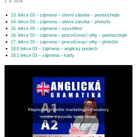
2. 8. 2024
13. lekce 03 – zájmena – slovní zásoba – poslouchejte
14. lekce 03 – zájmena – slovní zásoba – přeložte
15. lekce 03 – zájmena – vysvětlení
16. lekce 03 – zájmena – procvičovací věty – poslouchejte
17. lekce 03 – zájmena – procvičovací věty – přeložte
18.0 lekce 03 – zájmena – anglický poslech
18.1 lekce 03 – zájmena – karty
Klepnutím přijměte marketingové soubory
cookie a povolte tento obsah