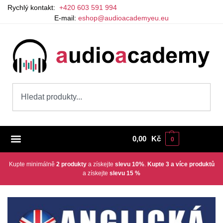
Rychlý kontakt:
+420 603 591 994
E-mail:
eshop@audioacademyeu.eu
0,00
Kč
0
Kupte minimálně
2 produkty
a získejte
slevu 10%
.
Kupte 3 a více produktů
a získejte
slevu 15 %