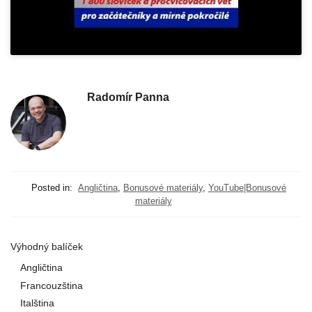
Radomír Panna
Posted in:
Angličtina
,
Bonusové materiály
,
YouTube|Bonusové
materiály
Výhodný balíček
Angličtina
Francouzština
Italština