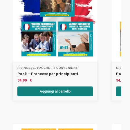
FRANCESE
,
PACCHETTI CONVENIENTI
SPAGNO
Pack – Francese per principianti
Pack – 
34,90
€
34,90
Aggiungi al carrello