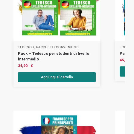
TEDESCO
,
PACCHETTI CONVENIENTI
FRANCE
Pack – Tedesco per studenti di livello
Pack –
intermedio
45,90
34,90
€
Aggiungi al carrello