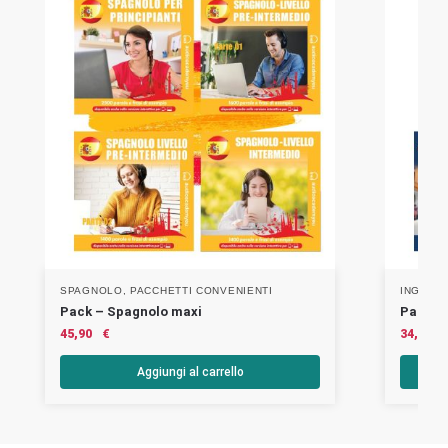
SPAGNOLO
,
PACCHETTI CONVENIENTI
INGLES
Pack – Spagnolo maxi
Pack – 
45,90
€
34,90
Aggiungi al carrello