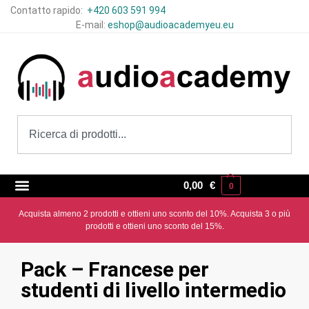
Contatto rapido:
+420 603 591 994
E-mail:
eshop@audioacademyeu.eu
0,00
€
0
Acquista almeno 2 prodotti e ottieni uno sconto del 10%. Acquista 3 o più
prodotti e ottieni uno sconto del 15%.
Pack – Francese per
studenti di livello intermedio