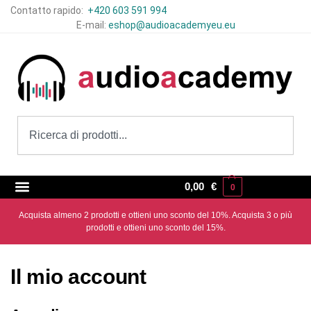
Contatto rapido:
+420 603 591 994
E-mail:
eshop@audioacademyeu.eu
0,00
€
0
Acquista almeno 2 prodotti e ottieni uno sconto del 10%. Acquista 3 o più
prodotti e ottieni uno sconto del 15%.
Il mio account