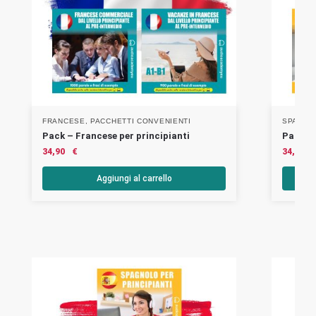
FRANCESE
,
PACCHETTI CONVENIENTI
SPAGNO
Pack – Francese per principianti
Pack – 
34,90
€
34,90
Aggiungi al carrello