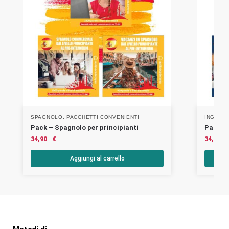
SPAGNOLO
,
PACCHETTI CONVENIENTI
INGLES
Pack – Spagnolo per principianti
Pack – 
34,90
€
34,90
Aggiungi al carrello