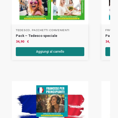
TEDESCO
,
PACCHETTI CONVENIENTI
FRANCE
Pack – Tedesco speciale
Pack – 
34,90
€
34,90
Aggiungi al carrello