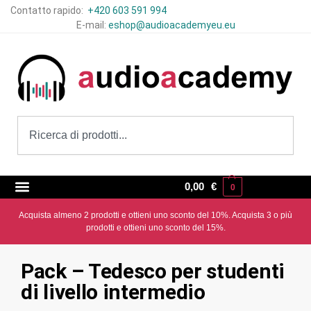
Contatto rapido:
+420 603 591 994
E-mail:
eshop@audioacademyeu.eu
0,00
€
0
Acquista almeno 2 prodotti e ottieni uno sconto del 10%. Acquista 3 o più
prodotti e ottieni uno sconto del 15%.
Pack – Tedesco per studenti
di livello intermedio