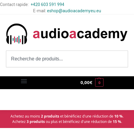
Contact rapide:
+420 603 591 994
E-mail:
eshop@audioacademyeu.eu
0,00
€
0
Achetez au moins
2 produits
et bénéficiez d'une réduction de
10 %
.
Achetez
3 produits
ou plus et bénéficiez d'une réduction de
15 %
.