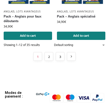
ANGLAIS
,
LOTS AVANTAGEUS
ANGLAIS
,
LOTS AVANTAGEUS
Pack – Anglais pour faux
Pack – Anglais spécialisé
débutants
34,90
€
34,90
€
Add to cart
Add to cart
Showing 1–12 of 35 results
1
2
3
Modes de
paiement :