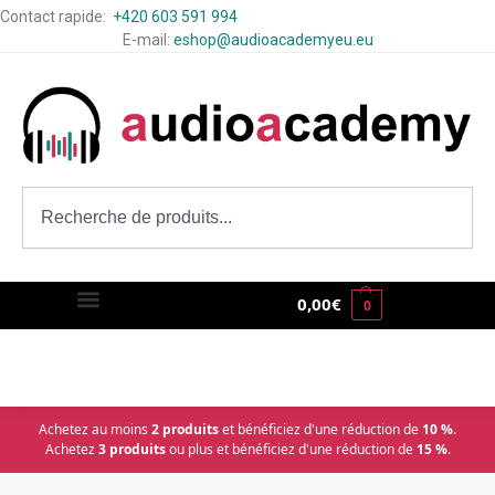
Contact rapide:
+420 603 591 994
E-mail:
eshop@audioacademyeu.eu
0,00
€
0
Achetez au moins
2 produits
et bénéficiez d'une réduction de
10 %
.
Achetez
3 produits
ou plus et bénéficiez d'une réduction de
15 %
.