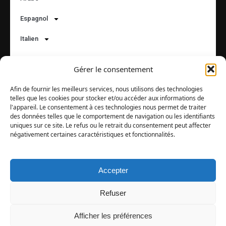
Espagnol
Italien
Russe
Gérer le consentement
Suivez-nous :
Afin de fournir les meilleurs services, nous utilisons des technologies
telles que les cookies pour stocker et/ou accéder aux informations de
l'appareil. Le consentement à ces technologies nous permet de traiter
des données telles que le comportement de navigation ou les identifiants
Langues
uniques sur ce site. Le refus ou le retrait du consentement peut affecter
négativement certaines caractéristiques et fonctionnalités.
Accepter
© 2017 – 2026 |
Audioacademy
| Ing. Tomáš Dvořáček |
Družební 255/72, 725 26 Krásné Pole | email:
Refuser
eshop@audioacademyeu.eu
| tel.: +420 603 591 994 | IČO:
61951404 | Administrateur:
Timesoft.cz
Afficher les préférences