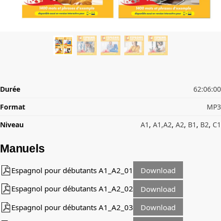
Durée
62:06:00
Format
MP3
Niveau
A1
,
A1,A2
,
A2
,
B1
,
B2
,
C1
Manuels
Espagnol pour débutants A1_A2_01
Download
Espagnol pour débutants A1_A2_02
Download
Espagnol pour débutants A1_A2_03
Download