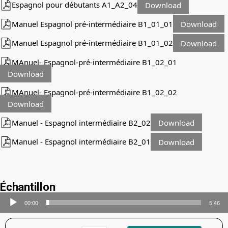
Espagnol pour débutants A1_A2_04
Download
Manuel Espagnol pré-intermédiaire B1_01_01
Download
Manuel Espagnol pré-intermédiaire B1_01_02
Download
MAnuel- Espagnol-pré-intermédiaire B1_02_01
Download
MAnuel- Espagnol-pré-intermédiaire B1_02_02
Download
Manuel - Espagnol intermédiaire B2_02
Download
Manuel - Espagnol intermédiaire B2_01
Download
Échantillon
Lecteur
00:00
5:46
audio