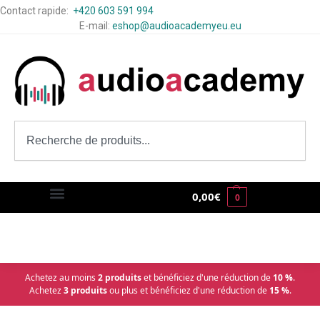
Contact rapide:
+420 603 591 994
E-mail:
eshop@audioacademyeu.eu
0,00
€
0
Achetez au moins
2 produits
et bénéficiez d'une réduction de
10 %
.
Achetez
3 produits
ou plus et bénéficiez d'une réduction de
15 %
.