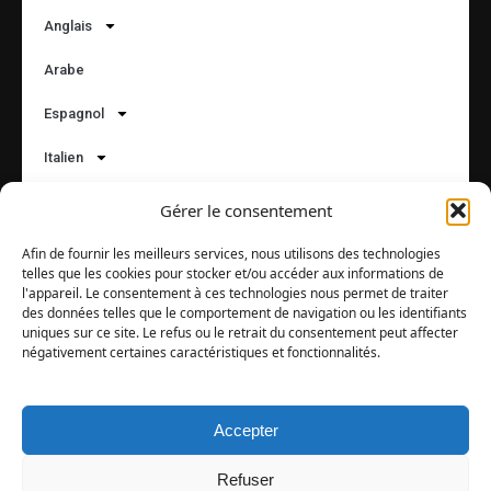
Anglais
Arabe
Espagnol
Italien
Russe
Gérer le consentement
Suivez-nous :
Afin de fournir les meilleurs services, nous utilisons des technologies
telles que les cookies pour stocker et/ou accéder aux informations de
l'appareil. Le consentement à ces technologies nous permet de traiter
des données telles que le comportement de navigation ou les identifiants
Langues
uniques sur ce site. Le refus ou le retrait du consentement peut affecter
négativement certaines caractéristiques et fonctionnalités.
Accepter
© 2017 – 2026 |
Audioacademy
| Ing. Tomáš Dvořáček |
Družební 255/72, 725 26 Krásné Pole | email:
Refuser