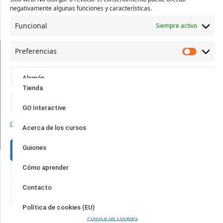
negativamente algunas funciones y características.
Funcional
Siempre activo
Preferencias
Síguenos:
Estadísticas
Alemán
Tienda
Francés
Marketing
GO Interactive
Idiomas:
Inglés
Gestionar los servicios
Acerca de los cursos
Ucraniano
Guiones
Aceptar
Paquete práctico
© 2017 – 2024 |
Audioacademy
|
Poslechová angličtina
| Ing.
Cómo aprender
Rechazar
Tomáš Dvořáček | Družební 255/72, 725 26 Krásné Pole |
email:
eshop@audioacademyeu.eu
| tel.: +420 603 591 994 |
Contacto
Preferencias
IČO: 61951404 | Správce:
Timesoft.cz
Política de cookies (EU)
Política de cookies