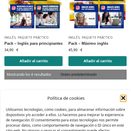
INGLÉS
,
PAQUETE PRÁCTICO
INGLÉS
,
PAQUETE PRÁCTICO
Pack – Inglés para principiantes
Pack – Máximo inglés
34,90
€
45,90
€
Añadir al carrito
Añadir al carrito
Mostrando los 4 resultados
Política de cookies
Utilizamos tecnologías, como cookies, para almacenar información sobre
Formas de
dispositivos y/o acceder a ellos. Lo hacemos para mejorar la experiencia
pago:
de navegación. El consentimiento para estas tecnologías nos permite
procesar datos, como comportamiento de navegación o ID único en este
sitio web. No otorgar o revocar el consentimiento puede afectar