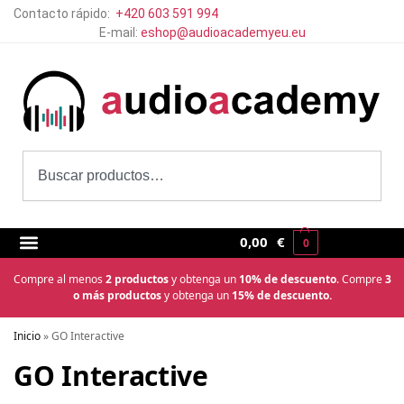
Contacto rápido:
+420 603 591 994
E-mail:
eshop@audioacademyeu.eu
0,00
€
0
Compre al menos
2 productos
y obtenga un
10% de descuento
. Compre
3
o más productos
y obtenga un
15% de descuento.
Inicio
»
GO Interactive
GO Interactive