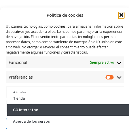
Política de cookies
Utilizamos tecnologías, como cookies, para almacenar información sobre
Formas de
dispositivos y/o acceder a ellos. Lo hacemos para mejorar la experiencia
pago:
de navegación. El consentimiento para estas tecnologías nos permite
procesar datos, como comportamiento de navegación o ID único en este
sitio web. No otorgar o revocar el consentimiento puede afectar
negativamente algunas funciones y características.
Funcional
Siempre activo
Preferencias
Síguenos:
Estadísticas
Alemán
Tienda
Francés
Marketing
GO Interactive
Idiomas:
Inglés
Gestionar los servicios
Acerca de los cursos
Ucraniano