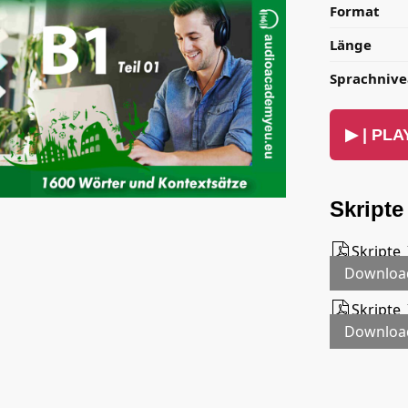
Format
Länge
Sprachniv
▶ | PLAY
Skripte
Skripte_
Downloa
Skripte_
Downloa