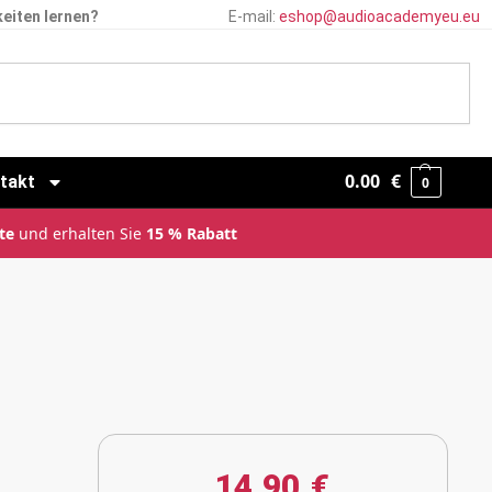
eiten lernen?
E-mail:
eshop@audioacademyeu.eu
0.00
€
takt
0
te
und erhalten Sie
15 % Rabatt
14.90
€