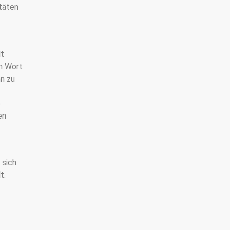
itäten
lt
in Wort
n zu
e
en
 sich
t.