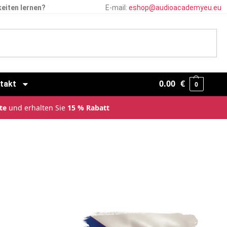
eiten lernen?
E-mail:
eshop@audioacademyeu.eu
0.00
€
takt
0
te
und erhalten Sie
15 % Rabatt