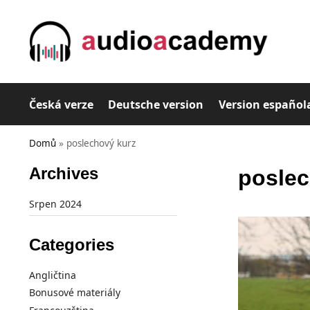
Česká verze
Deutsche version
Version español
Domů
»
poslechový kurz
Archives
poslec
Srpen 2024
Categories
Angličtina
Bonusové materiály