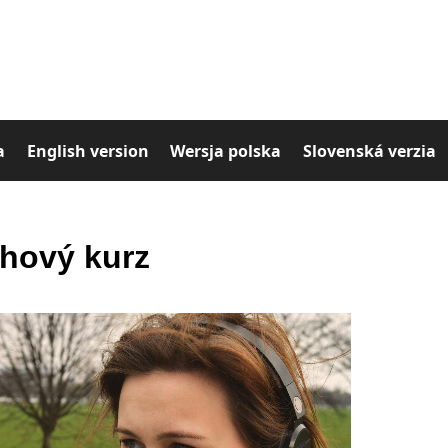
a
English version
Wersja polska
Slovenská verzia
hový kurz