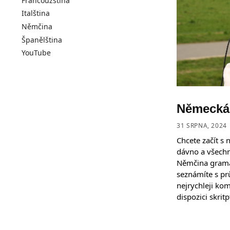
Francouzština
Italština
Němčina
Španělština
YouTube
Německá 
31 SRPNA, 2024
Chcete začít s
dávno a všechn
Němčina gramat
seznámíte s pr
nejrychleji ko
dispozici skri