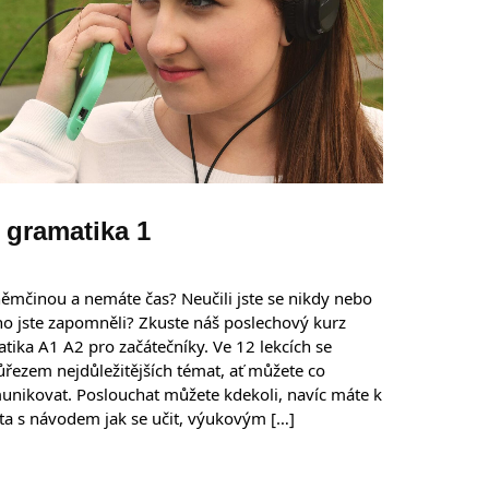
gramatika 1
 němčinou a nemáte čas? Neučili jste se nikdy nebo
o jste zapomněli? Zkuste náš poslechový kurz
ika A1 A2 pro začátečníky. Ve 12 lekcích se
ůřezem nejdůležitějších témat, ať můžete co
munikovat. Poslouchat můžete kdekoli, navíc máte k
tpta s návodem jak se učit, výukovým […]