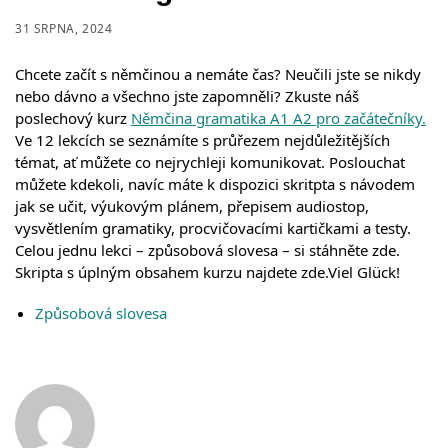
31 SRPNA, 2024
Chcete začít s němčinou a nemáte čas? Neučili jste se nikdy
nebo dávno a všechno jste zapomněli? Zkuste náš
poslechový kurz
Němčina gramatika A1 A2 pro začátečníky.
Ve 12 lekcích se seznámíte s průřezem nejdůležitějších
témat, ať můžete co nejrychleji komunikovat. Poslouchat
můžete kdekoli, navíc máte k dispozici skritpta s návodem
jak se učit, výukovým plánem, přepisem audiostop,
vysvětlením gramatiky, procvičovacími kartičkami a testy.
Celou jednu lekci – způsobová slovesa – si stáhněte zde.
Skripta s úplným obsahem kurzu najdete zde.Viel Glück!
Způsobová slovesa