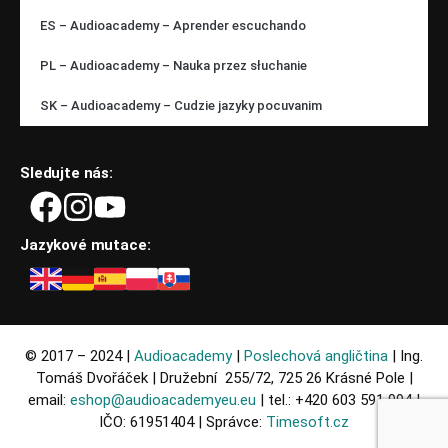
ES – Audioacademy – Aprender escuchando
PL – Audioacademy – Nauka przez słuchanie
SK – Audioacademy – Cudzie jazyky pocuvanim
Sledujte nás:
Jazykové mutace:
© 2017 – 2024 |
Audioacademy
|
Poslechová angličtina
| Ing.
Tomáš Dvořáček | Družební 255/72, 725 26 Krásné Pole |
email:
eshop@audioacademyeu.eu
| tel.: +420 603 591 994 |
IČO: 61951404 | Správce:
Timesoft.cz