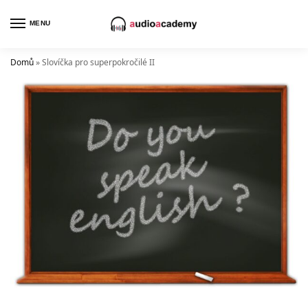
MENU
Domů
»
Slovíčka pro superpokročilé II