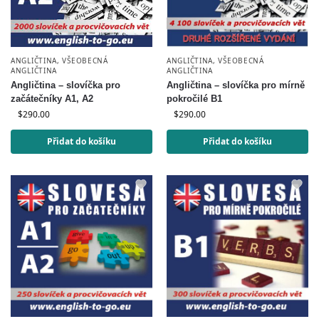
ANGLIČTINA
,
VŠEOBECNÁ
ANGLIČTINA
,
VŠEOBECNÁ
ANGLIČTINA
ANGLIČTINA
Angličtina – slovíčka pro mírně
Angličtina – slovíčka pro
pokročilé B1
začátečníky A1, A2
$
290.00
$
290.00
Přidat do košíku
Přidat do košíku