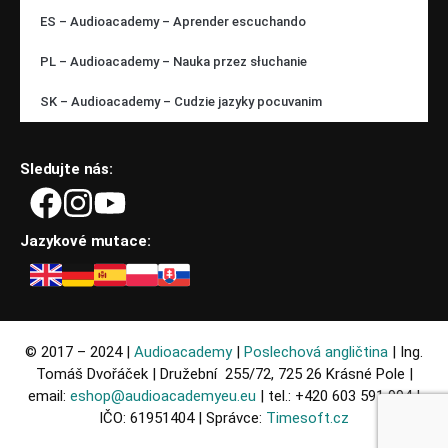
ES – Audioacademy – Aprender escuchando
PL – Audioacademy – Nauka przez słuchanie
SK – Audioacademy – Cudzie jazyky pocuvanim
Sledujte nás:
Jazykové mutace:
© 2017 – 2024 |
Audioacademy
|
Poslechová angličtina
| Ing.
Tomáš Dvořáček | Družební 255/72, 725 26 Krásné Pole |
email:
eshop@audioacademyeu.eu
| tel.: +420 603 591 994 |
IČO: 61951404 | Správce:
Timesoft.cz