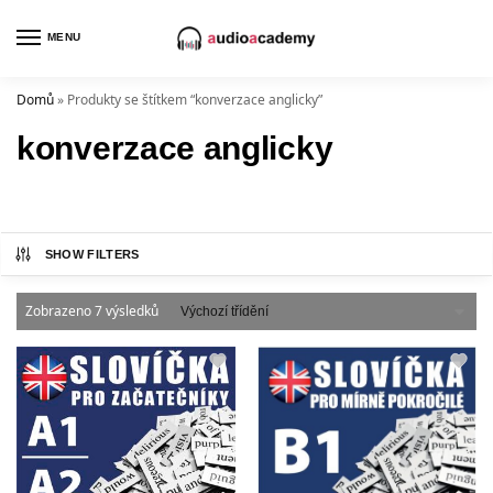
MENU
Domů
»
Produkty se štítkem “konverzace anglicky”
konverzace anglicky
SHOW FILTERS
Zobrazeno 7 výsledků