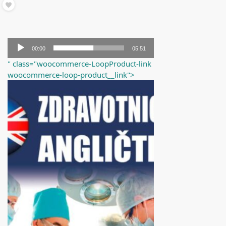
Audio
00:00
05:51
přehrávač
" class="woocommerce-LoopProduct-link
woocommerce-loop-product__link">