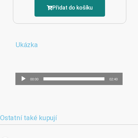
Přidat do košíku
Ukázka
Audio
00:00
02:40
přehrávač
Ostatní také kupují