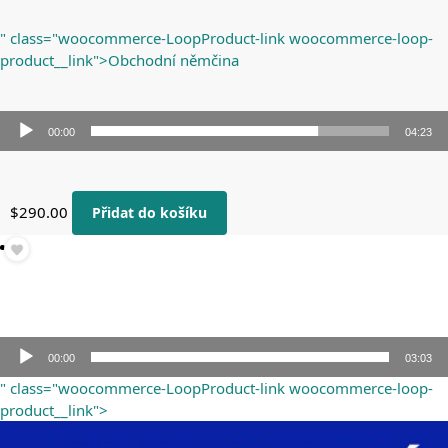
přehrávač
" class="woocommerce-LoopProduct-link woocommerce-loop-
product__link">Obchodní němčina
00:00
04:23
Audio
přehrávač
$
290.00
Přidat do košíku
Audio
00:00
03:03
přehrávač
" class="woocommerce-LoopProduct-link woocommerce-loop-
product__link">