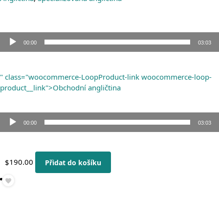
00:00
03:03
Audio
přehrávač
" class="woocommerce-LoopProduct-link woocommerce-loop-
product__link">Obchodní angličtina
00:00
03:03
Audio
přehrávač
$
190.00
Přidat do košíku