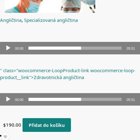
Angličtina
,
Specializovaná angličtina
00:00
05:51
Audio
přehrávač
" class="woocommerce-LoopProduct-link woocommerce-loop-
product__link">Zdravotnická angličtina
00:00
05:51
Audio
přehrávač
$
190.00
Přidat do košíku