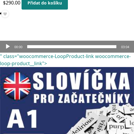
$
290.00
Přidat do košíku
Audio
00:00
03:04
přehrávač
" class="woocommerce-LoopProduct-link woocommerce-
loop-product__link">