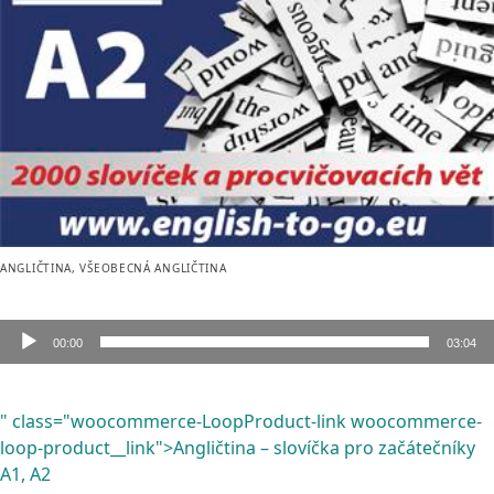
ANGLIČTINA
,
VŠEOBECNÁ ANGLIČTINA
00:00
03:04
Audio
přehrávač
" class="woocommerce-LoopProduct-link woocommerce-
loop-product__link">Angličtina – slovíčka pro začátečníky
A1, A2