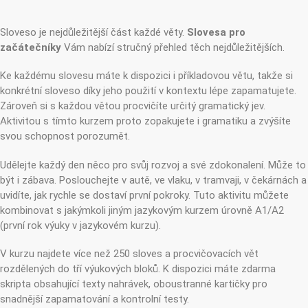
Sloveso je nejdůležitější část každé věty.
Slovesa pro
začátečníky
Vám nabízí stručný přehled těch nejdůležitějších.
Ke každému slovesu máte k dispozici i příkladovou větu, takže si
konkrétní sloveso díky jeho použití v kontextu lépe zapamatujete.
Zároveň si s každou větou procvičíte určitý gramatický jev.
Aktivitou s tímto kurzem proto zopakujete i gramatiku a zvýšíte
svou schopnost porozumět.
Udělejte každý den něco pro svůj rozvoj a své zdokonalení. Může to
být i zábava. Poslouchejte v autě, ve vlaku, v tramvaji, v čekárnách a
uvidíte, jak rychle se dostaví první pokroky. Tuto aktivitu můžete
kombinovat s jakýmkoli jiným jazykovým kurzem úrovně A1/A2
(první rok výuky v jazykovém kurzu).
V kurzu najdete více než 250 sloves a procvičovacích vět
rozdělených do tří výukových bloků. K dispozici máte zdarma
skripta obsahující texty nahrávek, oboustranné kartičky pro
snadnější zapamatování a kontrolní testy.