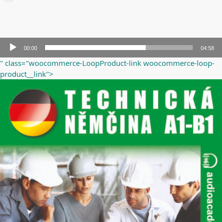
Audio
00:00
04:58
přehrávač
" class="woocommerce-LoopProduct-link woocommerce-loop-
product__link">