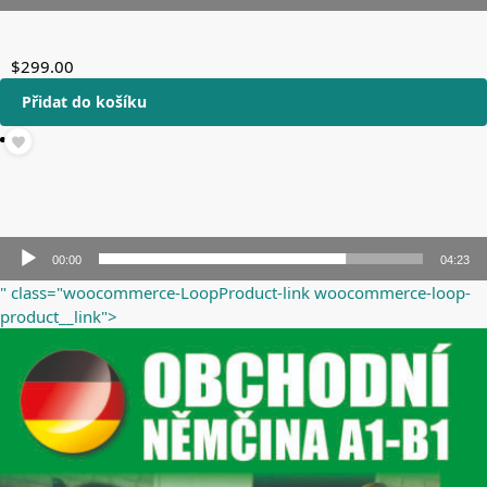
Audio
přehrávač
$
299.00
Přidat do košíku
Audio
00:00
04:23
přehrávač
" class="woocommerce-LoopProduct-link woocommerce-loop-
product__link">