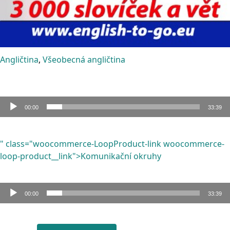
Angličtina
,
Všeobecná angličtina
00:00
33:39
Audio
přehrávač
" class="woocommerce-LoopProduct-link woocommerce-
loop-product__link">Komunikační okruhy
00:00
33:39
Audio
přehrávač