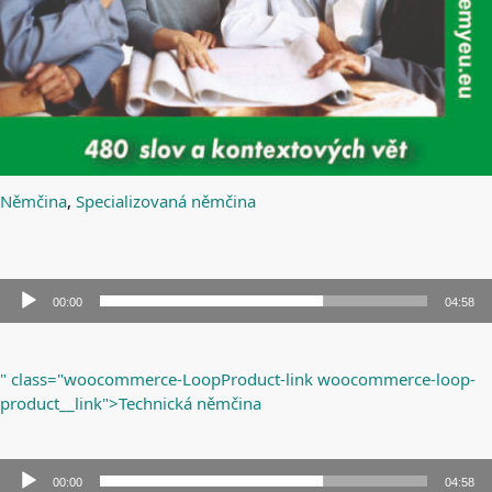
Němčina
,
Specializovaná němčina
00:00
04:58
Audio
přehrávač
" class="woocommerce-LoopProduct-link woocommerce-loop-
product__link">Technická němčina
00:00
04:58