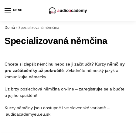
MENU
Domů
»
Specializovaná němčina
Specializovaná němčina
Chcete si zlepšit němčinu nebo se ji začít učit? Kurzy
němčiny
pro začátečníky až pokročilé
. Zvládněte německý jazyk a
komunikujte německy.
Uz brzy poslechová němčina on-line – zaregistrujte se a buďte
u jejího spuštění!
Kurzy němčiny jsou dostupné i ve slovenské variantě –
audioacademyeu.eu.sk