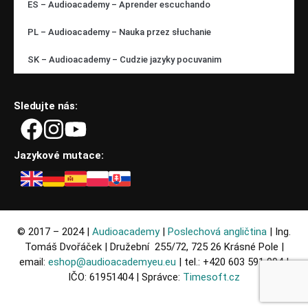
ES – Audioacademy – Aprender escuchando
PL – Audioacademy – Nauka przez słuchanie
SK – Audioacademy – Cudzie jazyky pocuvanim
Sledujte nás:
Jazykové mutace:
© 2017 – 2024 |
Audioacademy
|
Poslechová angličtina
| Ing.
Tomáš Dvořáček | Družební 255/72, 725 26 Krásné Pole |
email:
eshop@audioacademyeu.eu
| tel.: +420 603 591 994 |
IČO: 61951404 | Správce:
Timesoft.cz