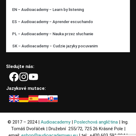
EN – Audioacademy – Learn by listening
ES – Audioacademy – Aprender escuchando
PL – Audioacademy – Nauka przez słuchanie
SK – Audioacademy – Cudzie jazyky pocuvanim
Sledujte nás:
Jazykové mutace:
© 2017 – 2024 |
Audioacademy
|
Poslechová angličtina
| Ing.
Tomáš Dvořáček | Družební 255/72, 725 26 Krásné Pole |
email:
eshop@audioacademyeu.eu
| tel.: +420 603 591 994 |