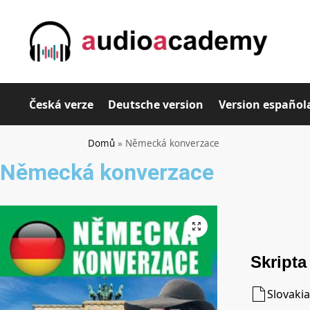
Česká verze
Deutsche version
Version español
Domů
»
Německá konverzace
Německá konverzace
Skripta
Slovakia