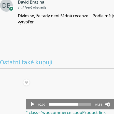
David Brazina
Ověřený vlastník
Divím se, že tady není žádná recenze… Podle mě j
vytvořen.
Ostatní také kupují
Audio
00:00
04:58
přehrávač
" class="woocommerce-LoopProduct-link