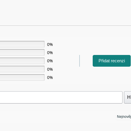
0%
0%
0%
Přidat recenzi
0%
0%
H