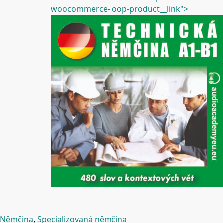
woocommerce-loop-product__link">
Němčina
,
Specializovaná němčina