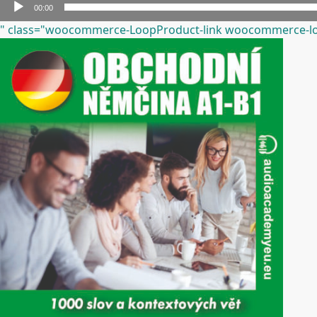
Audio
00:00
přehrávač
" class="woocommerce-LoopProduct-link woocommerce-lo