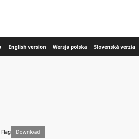
a
English version
Wersja polska
Slovenská verzia
 Flag
Download