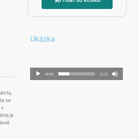
Ukázka
Audio
00:00
11:27
přehrávač
města,
te se
 v
téma je
rávně