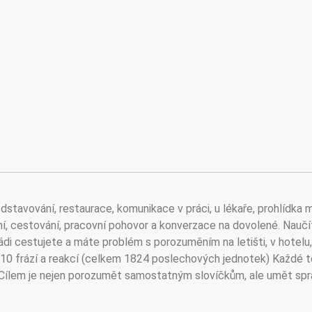
edstavování, restaurace, komunikace v práci, u lékaře, prohlídka 
ání, cestování, pracovní pohovor a konverzace na dovolené. Naučí
di cestujete a máte problém s porozuměním na letišti, v hotelu,
 910 frází a reakcí (celkem 1824 poslechových jednotek) Každé 
 Cílem je nejen porozumět samostatným slovíčkům, ale umět sp