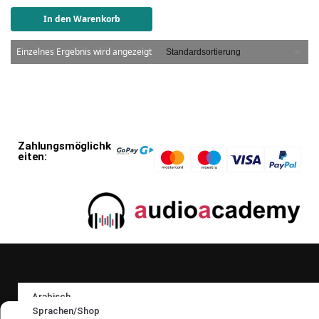
In den Warenkorb
Einzelnes Ergebnis wird angezeigt
Zahlungsmöglichk
eiten:
Folgen Sie uns:
Arabisch
Sprachen/Shop