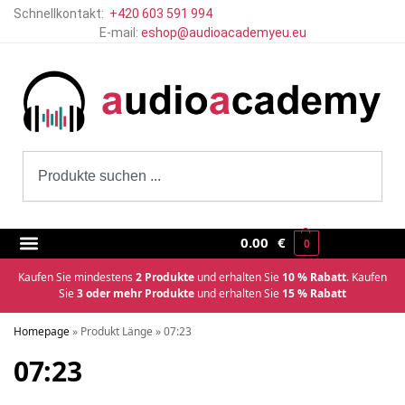
Schnellkontakt:
+420 603 591 994
E-mail:
eshop@audioacademyeu.eu
0.00
€
0
Kaufen Sie mindestens
2 Produkte
und erhalten Sie
10 % Rabatt
. Kaufen
Sie
3 oder mehr Produkte
und erhalten Sie
15 % Rabatt
Homepage
»
Produkt Länge
»
07:23
07:23