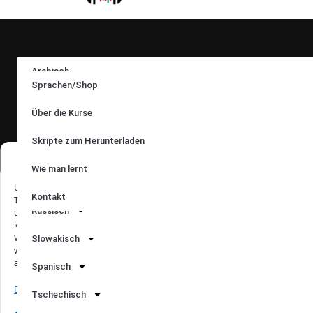
Folgen Sie uns:
Arabisch
Sprachen/Shop
Englisch
Über die Kurse
Sprachen:
Französisch
Skripte zum Herunterladen
Italienisch
Zustimmung zu Cookies
Wie man lernt
Polnisch
Um Ihnen den bestmöglichen Service bieten zu können, verwenden wir
© 2017 – 2024 |
Audioacademy
|
Poslechová angličtina
| Ing.
Kontakt
Technologien wie Cookies, um Informationen über Ihr Gerät zu speichern
Tomáš Dvořáček | Družební 255/72, 725 26 Krásné Pole |
Russisch
und/oder darauf zuzugreifen. Wenn Sie diesen Technologien zustimmen,
email:
eshop@audioacademyeu.eu
| tel.: +420 603 591 994 |
können wir Daten wie das Surfverhalten oder eindeutige IDs auf dieser
Website verarbeiten. Wenn Sie Ihre Zustimmung nicht erteilen oder
Slowakisch
IČO: 61951404 | Správce:
Timesoft.cz
widerrufen, kann sich dies nachteilig auf bestimmte Funktionen
auswirken.
Spanisch
Dienste verwalten
Tschechisch