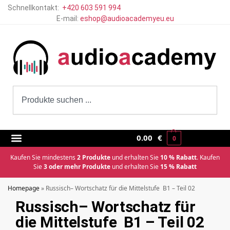
Schnellkontakt:
+420 603 591 994
E-mail:
eshop@audioacademyeu.eu
0.00
€
0
Kaufen Sie mindestens
2 Produkte
und erhalten Sie
10 % Rabatt
. Kaufen
Sie
3 oder mehr Produkte
und erhalten Sie
15 % Rabatt
Homepage
»
Russisch– Wortschatz für die Mittelstufe B1 – Teil 02
Russisch– Wortschatz für
die Mittelstufe B1 – Teil 02