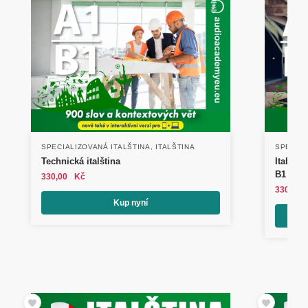
SPECIALIZOVANÁ ITALŠTINA
,
ITALŠTINA
SPECIAL
Technická italština
Italšti
B1
330,00
Kč
330,00
Kup nyní