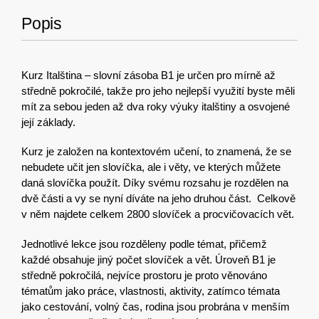
Popis
Kurz Italština – slovní zásoba B1 je určen pro mírně až
středně pokročilé, takže pro jeho nejlepší využití byste měli
mít za sebou jeden až dva roky výuky italštiny a osvojené
její základy.
Kurz je založen na kontextovém učení, to znamená, že se
nebudete učit jen slovíčka, ale i věty, ve kterých můžete
daná slovíčka použít. Díky svému rozsahu je rozdělen na
dvě části a vy se nyní díváte na jeho druhou část. Celkově
v něm najdete celkem 2800 slovíček a procvičovacích vět.
Jednotlivé lekce jsou rozděleny podle témat, přičemž
každé obsahuje jiný počet slovíček a vět. Úroveň B1 je
středně pokročilá, nejvíce prostoru je proto věnováno
tématům jako práce, vlastnosti, aktivity, zatímco témata
jako cestování, volný čas, rodina jsou probrána v menším