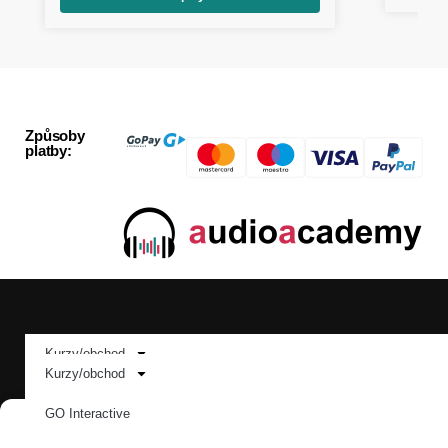
Způsoby
platby:
Sledujte nás:
Kurzy/obchod
Kurzy/obchod
GO Interactive
GO Interactive
Jazyky:
Spravovat Souhlas
Pro školy