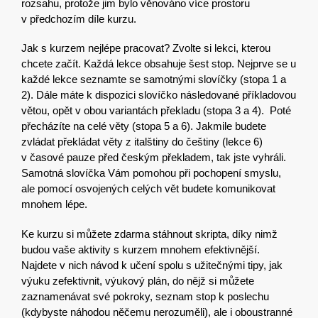
rozsahu, protože jim bylo věnováno více prostoru
v předchozím díle kurzu.
Jak s kurzem nejlépe pracovat? Zvolte si lekci, kterou
chcete začít. Každá lekce obsahuje šest stop. Nejprve se u
každé lekce seznamte se samotnými slovíčky (stopa 1 a
2). Dále máte k dispozici slovíčko následované příkladovou
větou, opět v obou variantách překladu (stopa 3 a 4). Poté
přecházíte na celé věty (stopa 5 a 6). Jakmile budete
zvládat překládat věty z italštiny do češtiny (lekce 6)
v časové pauze před českým překladem, tak jste vyhráli.
Samotná slovíčka Vám pomohou při pochopení smyslu,
ale pomocí osvojených celých vět budete komunikovat
mnohem lépe.
Ke kurzu si můžete zdarma stáhnout skripta, díky nimž
budou vaše aktivity s kurzem mnohem efektivnější.
Najdete v nich návod k učení spolu s užitečnými tipy, jak
výuku zefektivnit, výukový plán, do nějž si můžete
zaznamenávat své pokroky, seznam stop k poslechu
(kdybyste náhodou něčemu nerozuměli), ale i oboustranné