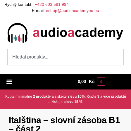
Rychlý kontakt:
+420 603 591 994
E-mail:
eshop@audioacademyeu.eu
0,00
Kč
0
Kupte minimálně
2 produkty
a získejte
slevu 10%
.
Kupte 3 a více produktů
a získejte
slevu 15 %
Italština – slovní zásoba B1
– část 2