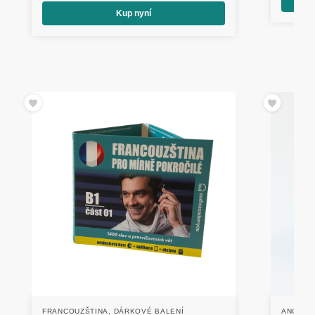
Kup nyní
FRANCOUZŠTINA
,
DÁRKOVÉ BALENÍ
ANGLIČT