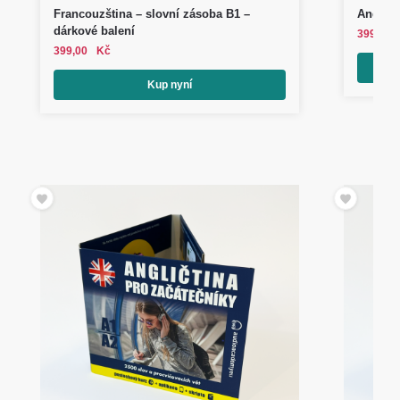
Francouzština – slovní zásoba B1 –
Angličt
dárkové balení
399,00
399,00
Kč
Kup nyní