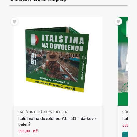
ITALŠTINA
,
DÁRKOVÉ BALENÍ
VŠEOBE
Italština na dovolenou A1 – B1 – dárkové
Italštin
balení
330,00
399,00
Kč