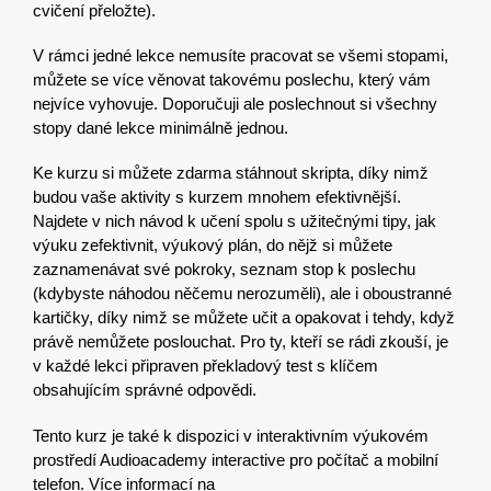
cvičení přeložte).
V rámci jedné lekce nemusíte pracovat se všemi stopami,
můžete se více věnovat takovému poslechu, který vám
nejvíce vyhovuje. Doporučuji ale poslechnout si všechny
stopy dané lekce minimálně jednou.
Ke kurzu si můžete zdarma stáhnout skripta, díky nimž
budou
vaše aktivity s kurzem mnohem efektivnější.
N
ajdete
v nich
návod k učení spolu s užitečnými tipy, jak
výuku zefektivnit, výukový plán, do nějž si můžete
zaznamenávat své pokroky, seznam stop k poslechu
(kdybyste náhodou něčemu nerozuměli), ale i oboustranné
kartičky, díky nimž se můžete učit a opakovat i tehdy, když
právě nemůžete poslouchat. Pro ty, kteří se rádi zkouší, je
v každé lekci připraven překladový test s klíčem
obsahujícím správné odpovědi.
Tento kurz je také k dispozici v interaktivním výukovém
prostředí Audioacademy interactive pro počítač a mobilní
telefon. Více informací na