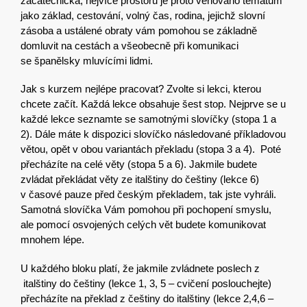
začátečnická, nejvíce prostoru je proto věnováno tématům
jako základ, cestování, volný čas, rodina, jejichž slovní
zásoba a ustálené obraty vám pomohou se základně
domluvit na cestách a všeobecně při komunikaci
s
e
španělsky
mluvícími lidmi.
Jak s kurzem nejlépe pracovat? Zvolte si lekci, kterou
chcete začít. Každá lekce obsahuje šest stop.
Nejprve se u
každé lekce seznamte se samotnými slovíčky (stopa 1 a
2). Dále máte k dispozici slovíčko následované příkladovou
větou, opět v obou variantách překladu (stopa 3 a 4). Poté
přecházíte na celé věty (stopa 5 a 6). Jakmile budete
zvládat překládat věty z
e
italš
tiny
do
češtiny
(lekce 6)
v časové pauze před
českým
překladem, tak jste vyhráli.
Samotná slovíčka Vám pomohou při pochopení smyslu,
ale pomocí osvojených celých vět budete komunikovat
mnohem lépe.
U každého bloku platí, že jakmile zvládnete poslech z
italš
tiny
do
češtiny
(lekce 1, 3, 5 – cvičení poslouchejte)
přecházíte na překlad z
češtiny
do
italš
tiny
(lekce 2,4,6 –