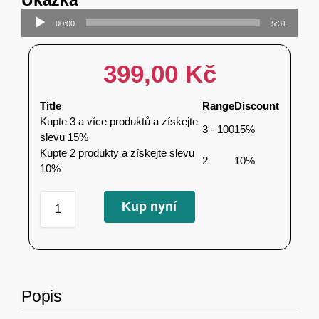
Ukázka
Audio
00:00
5:31
přehrávač
399,00
Kč
Title
Range
Discount
Kupte 3 a více produktů a získejte
3 - 100
15%
slevu 15%
Kupte 2 produkty a získejte slevu
2
10%
10%
Kup nyní
Popis