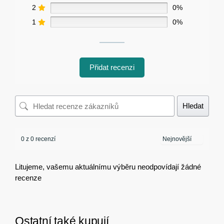
2
0%
1
0%
Přidat recenzi
Hledat
0 z 0 recenzí
Litujeme, vašemu aktuálnímu výběru neodpovídají žádné
recenze
Ostatní také kupují