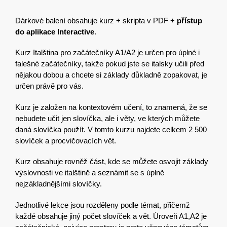
Dárkové balení obsahuje kurz + skripta v PDF +
přístup
do aplikace Interactive
.
Kurz Italština pro začátečníky A1/A2 je určen pro úplné i
falešné začátečníky, takže pokud jste se
italsky
učili před
nějakou dobou a chcete si základy důkladně zopakovat, je
určen právě pro vás.
Kurz je založen na kontextovém učení, to znamená, že se
nebudete učit jen slovíčka, ale i věty, ve kterých můžete
daná slovíčka použít. V tomto kurzu najdete celkem 2 500
slovíček a procvičovacích vět.
Kurz obsahuje rovněž část, kde se můžete
osvojit základy
výslovnosti ve
italš
tině
a seznámit se s úplně
nejzákladnějšími slovíčky
.
Jednotlivé lekce jsou rozděleny podle témat, přičemž
každé obsahuje jiný počet slovíček a vět. Úroveň A1,A2 je