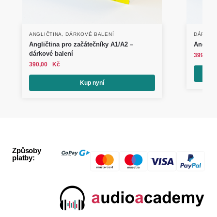
ANGLIČTINA
,
DÁRKOVÉ BALENÍ
DÁRKOV
Angličtina pro začátečníky A1/A2 –
Angličt
dárkové balení
399,00
390,00
Kč
Kup nyní
Způsoby
platby: