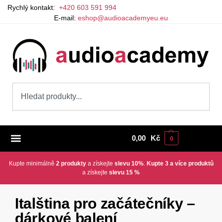
Rychlý kontakt:
+420 603 591 994
E-mail:
eshop@audioacademyeu.eu
0,00
Kč
0
Kupte minimálně
2 produkty
a získejte
slevu 10%
.
Kupte 3 a více produktů
a získejte
slevu 15 %
Italština pro začátečníky –
dárkové balení