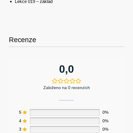
Lekce 019 – základ
Recenze
0,0
Založeno na 0 recenzích
5
0%
4
0%
3
0%