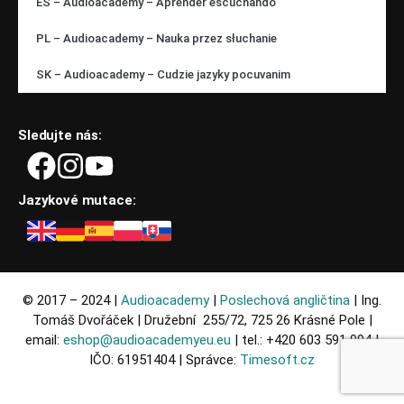
ES – Audioacademy – Aprender escuchando
PL – Audioacademy – Nauka przez słuchanie
SK – Audioacademy – Cudzie jazyky pocuvanim
Sledujte nás:
Jazykové mutace:
© 2017 – 2024 |
Audioacademy
|
Poslechová angličtina
| Ing.
Tomáš Dvořáček | Družební 255/72, 725 26 Krásné Pole |
email:
eshop@audioacademyeu.eu
| tel.: +420 603 591 994 |
IČO: 61951404 | Správce:
Timesoft.cz