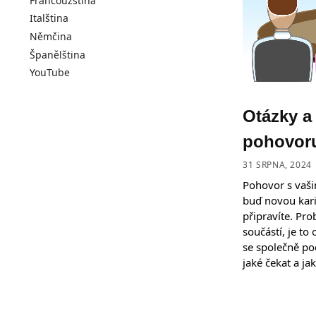
Francouzština
Italština
Němčina
Španělština
YouTube
Otázky a
pohovor
31 SRPNA, 2024
Pohovor s vaš
buď novou karié
připravíte. Pro
součástí, je to
se společně po
jaké čekat a ja