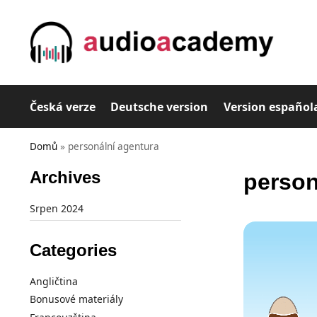
Česká verze
Deutsche version
Version español
Domů
»
personální agentura
Archives
person
Srpen 2024
Categories
Angličtina
Bonusové materiály