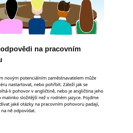
 odpovědi na pracovním
u
im novým potenciálním zaměstnavatelem může
ru nastartovat, nebo pohřbít. Záleží jak se
bíhá-li pohovor v angličtině, nebo je angličtina jeho
 o malinko složitější než v rodném jazyce. Pojďme
dívat jaké otázky na pracovním pohovoru padají,
k na ně odpovídat.